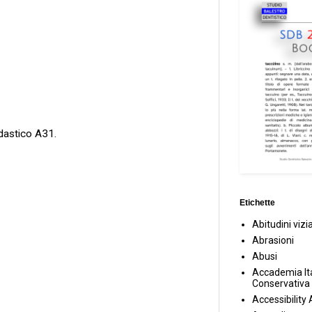
ldastico A31.
Etichette
Abitudini vizi
Abrasioni
Abusi
Accademia Ita
Conservativa
Accessibility