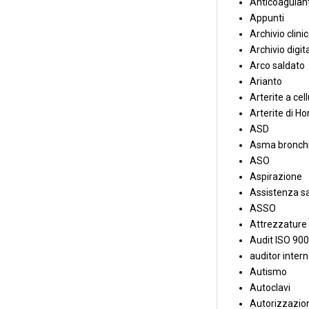
Anticoagulant
Appunti
Archivio clini
Archivio digit
Arco saldato
Arianto
Arterite a cell
Arterite di Ho
ASD
Asma bronchi
ASO
Aspirazione
Assistenza sa
ASSO
Attrezzature
Audit ISO 90
auditor inter
Autismo
Autoclavi
Autorizzazion