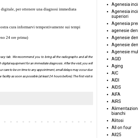
Agenesia incis
 digitale, per ottenere una diagnosi immediata
Agenesia incis
superiori
Agenesia pre
nostra cura informarvi tempestivamente sui tempi 
agenesie dent
Agenesie dent
eno 24 ore prima)
Agenesie dent
Agenesie mul
Privacy tab. We recommend you to bring all the radiographs and all the
AGID
digital equipment for an immediate diagnosis. After the visit, you will
Aging
 our care to be on time to any appointment, small delays may occur due
AIC
lity as soon as possible (at least 24 hours before).The first visit is
AIDI
AIDS
AIFA
AIRS
Alimentazione
bianchi
Alitosi
All on four
All25