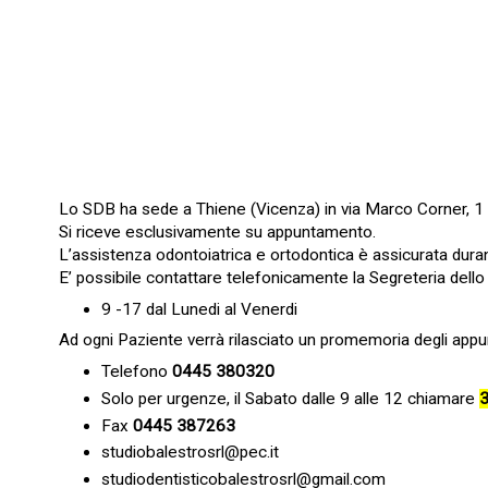
Lo SDB ha sede a Thiene (Vicenza) in via Marco Corner, 1
Si riceve esclusivamente su appuntamento.
L’assistenza odontoiatrica e ortodontica è assicurata durant
E’ possibile contattare telefonicamente la Segreteria dello
9 -17 dal Lunedi al Venerdi
Ad ogni Paziente verrà rilasciato un promemoria degli app
Telefono
0445 380320
Solo per urgenze, il Sabato dalle 9 alle 12 chiamare
3
Fax
0445 387263
studiobalestrosrl@pec.it
studiodentisticobalestrosrl@gmail.com