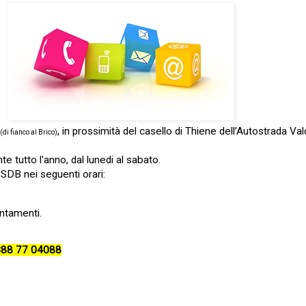
, in prossimità del casello di Thiene dell’Autostrada Va
(di fianco al Brico)
e tutto l'anno, dal lunedi al sabato.
 SDB nei seguenti orari:
untamenti
.
88 77 04088