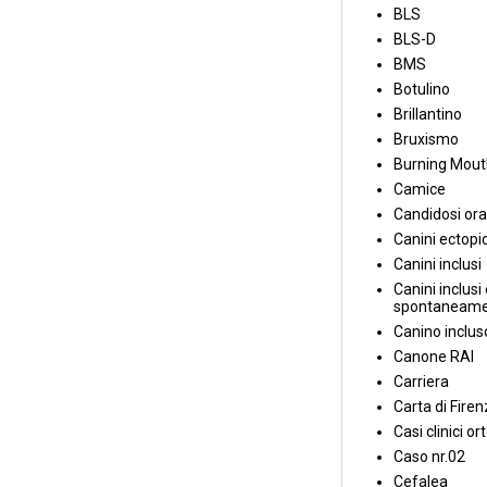
BLS
BLS-D
BMS
Botulino
Brillantino
Bruxismo
Burning Mou
Camice
Candidosi ora
Canini ectopic
Canini inclusi
Canini inclusi 
spontaneame
Canino inclus
Canone RAI
Carriera
Carta di Fire
Casi clinici or
Caso nr.02
Cefalea