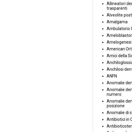
Allineatori de
trasparenti
Alveolite post
Amalgama
Ambulatorio 
Ameloblasto
Amelogenesi 
American Ort
Amici della S
Anchiloglossi
Anchilosi den
ANFN
Anomalie den
Anomalie dent
numero
Anomalie dent
posizione
Anomalie di s
Antibiotici in
Antibioticote