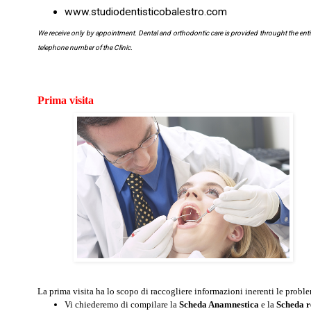
www.studiodentisticobalestro.com
We receive only by appointment. Dental and orthodontic care is provided throught the entir
telephone number of the Clinic.
Prima visita
La prima visita ha lo scopo di raccogliere informazioni inerenti le proble
Vi chiederemo di compilare la 
Scheda Anamnestica
 e la 
Scheda r