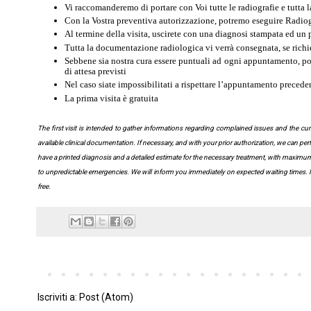
Vi raccomanderemo di portare con Voi tutte le radiografie e tutta
Con la Vostra preventiva autorizzazione, potremo eseguire Radiog
Al termine della visita, uscirete con una diagnosi stampata ed un 
Tutta la documentazione radiologica vi verrà consegnata, se richi
Sebbene sia nostra cura essere puntuali ad ogni appuntamento, potr
di attesa previsti
Nel caso siate impossibilitati a rispettare l’appuntamento prece
La prima visita è gratuita
The first visit is intended to gather informations regarding complained issues and the curr
available clinical documentation. If necessary, and with your prior authorization, we can pe
have a printed diagnosis and a detailed estimate for the necessary treatment, with maximum 
to unpredictable emergencies. We will inform you immediately on expected waiting times. In 
free.
Iscriviti a:
Post (Atom)