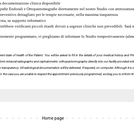
 la documentazione clinica disponibile
rafie Endorali e Ortopantomografie direttamente nel nostro Studio con attrezzatura
preventivo dettagliato per le terapie necessarie, nella massima trasparenza
esta, su supporto informatico
ebbero verificarsi piccoli ritardi dovuti a urgenze cliniche non prevedibili. Sarà 
dentemente programmato, vi preghiamo di informare lo Studio tempestivamente (alm
ent state of health of the Patient. You will be asked to fill in the details of your medical history and 
rform intraoral radiographs and cephalometric orthopantomography directly into our facility provided with 
transparency. All radiological documentation will be delivered, if required, on computer. Although it is
the case you are unable to respect the appointment previously programmed, we beg you to inform the faci
Home page