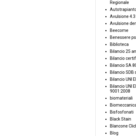
Regionale
Autotrapiant
Avulsione 4.3
Avulsione den
Beecome
Benessere ps
Biblioteca
Bilancio 25 an
Bilancio certi
Bilancio SA 
Bilancio SDB s
Bilancio UNI 
Bilancio UNI 
9001:2008
biomateriali
Biomeccanica
Bisfosfonati
Black Stain
Blancone Clic
Blog