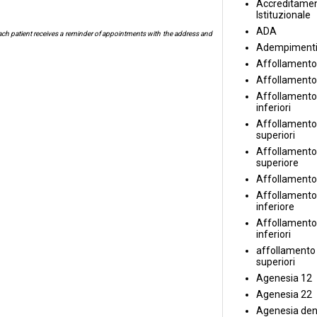
Accreditame
Istituzionale
ADA
Each patient receives a reminder of appointments with the address and
Adempiment
Affollamento
Affollamento
Affollamento 
inferiori
Affollamento 
superiori
Affollamento
superiore
Affollamento
Affollamento
inferiore
Affollamento 
inferiori
affollamento i
superiori
Agenesia 12
Agenesia 22
Agenesia den