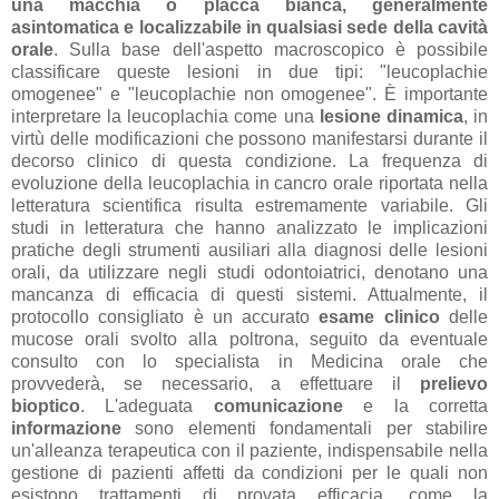
una macchia o placca bianca, generalmente
asintomatica e localizzabile in qualsiasi sede della cavità
orale
. Sulla base dell'aspetto macroscopico è possibile
classificare queste lesioni in due tipi: "leucoplachie
omogenee" e "leucoplachie non omogenee".
È importante
interpretare la leucoplachia come una
lesione dinamica
, in
virtù delle modificazioni che possono manifestarsi durante il
decorso clinico di questa condizione. La frequenza di
evoluzione della leucoplachia in cancro orale riportata nella
letteratura scientifica risulta estremamente variabile.
Gli
studi in letteratura che hanno analizzato le implicazioni
pratiche degli strumenti ausiliari alla diagnosi delle lesioni
orali, da utilizzare negli studi odontoiatrici, denotano una
mancanza di efficacia di questi sistemi. Attualmente, il
protocollo consigliato è un accurato
esame clinico
delle
mucose orali svolto alla poltrona, seguito da eventuale
consulto con lo specialista in Medicina orale che
provvederà, se necessario, a effettuare il
prelievo
bioptico
.
L'adeguata
comunicazione
e la corretta
informazione
sono elementi fondamentali per stabilire
un'alleanza terapeutica con il paziente, indispensabile nella
gestione di pazienti affetti da condizioni per le quali non
esistono trattamenti di provata efficacia, come la