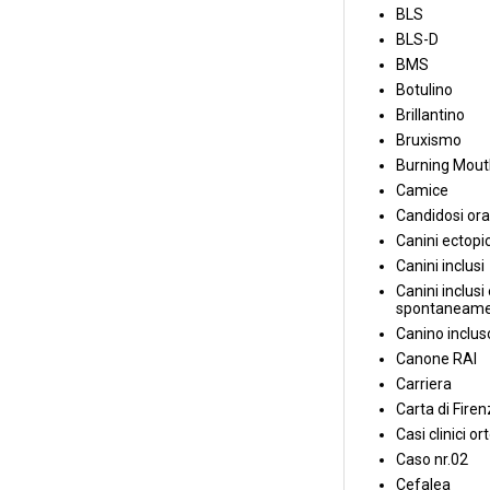
BLS
BLS-D
BMS
Botulino
Brillantino
Bruxismo
Burning Mou
Camice
Candidosi ora
Canini ectopic
Canini inclusi
Canini inclusi 
spontaneame
Canino inclus
Canone RAI
Carriera
Carta di Fire
Casi clinici or
Caso nr.02
Cefalea