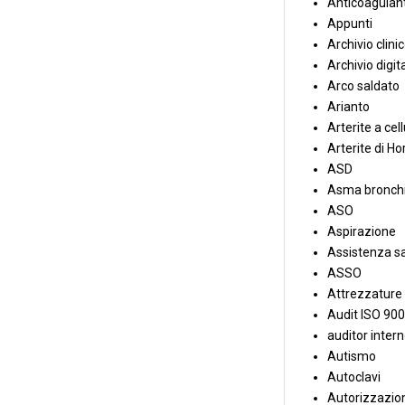
Anticoagulant
Appunti
Archivio clini
Archivio digit
Arco saldato
Arianto
Arterite a cell
Arterite di Ho
ASD
Asma bronchi
ASO
Aspirazione
Assistenza sa
ASSO
Attrezzature
Audit ISO 90
auditor inter
Autismo
Autoclavi
Autorizzazion