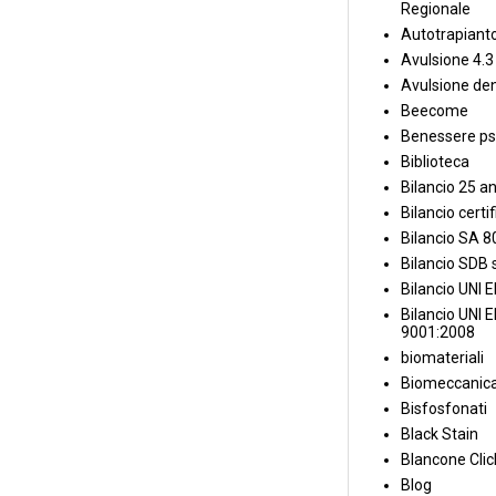
Regionale
Autotrapiant
Avulsione 4.3
Avulsione den
Beecome
Benessere ps
Biblioteca
Bilancio 25 an
Bilancio certi
Bilancio SA 
Bilancio SDB s
Bilancio UNI 
Bilancio UNI 
9001:2008
biomateriali
Biomeccanica
Bisfosfonati
Black Stain
Blancone Clic
Blog