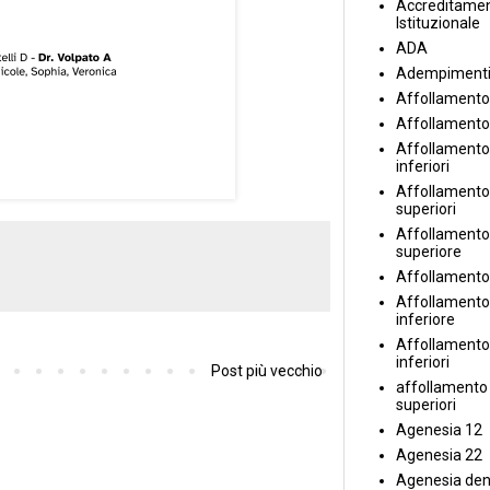
Accreditame
Istituzionale
ADA
Adempiment
Affollamento
Affollamento
Affollamento 
inferiori
Affollamento 
superiori
Affollamento
superiore
Affollamento
Affollamento
inferiore
Affollamento 
inferiori
Post più vecchio
affollamento i
superiori
Agenesia 12
Agenesia 22
Agenesia den