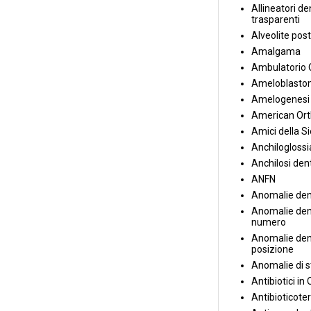
Allineatori de
trasparenti
Alveolite post
Amalgama
Ambulatorio 
Ameloblasto
Amelogenesi 
American Ort
Amici della S
Anchiloglossi
Anchilosi den
ANFN
Anomalie den
Anomalie dent
numero
Anomalie dent
posizione
Anomalie di s
Antibiotici in
Antibioticote