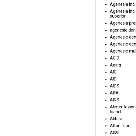
Agenesia incis
Agenesia incis
superiori
Agenesia pre
agenesie dent
Agenesie dent
Agenesie dent
Agenesie mul
AGID
Aging
AIC
AIDI
AIDS
AIFA
AIRS
Alimentazione
bianchi
Alitosi
All on four
All25