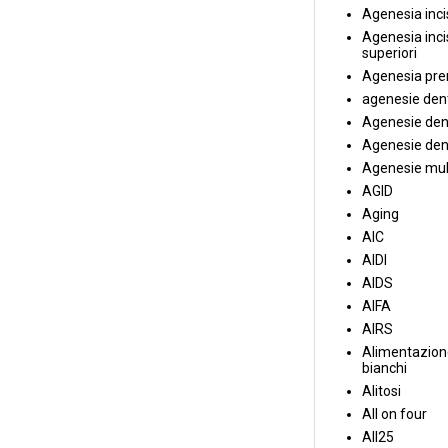
Agenesia incis
Agenesia incis
superiori
Agenesia pre
agenesie dent
Agenesie dent
Agenesie dent
Agenesie mul
AGID
Aging
AIC
AIDI
AIDS
AIFA
AIRS
Alimentazione
bianchi
Alitosi
All on four
All25