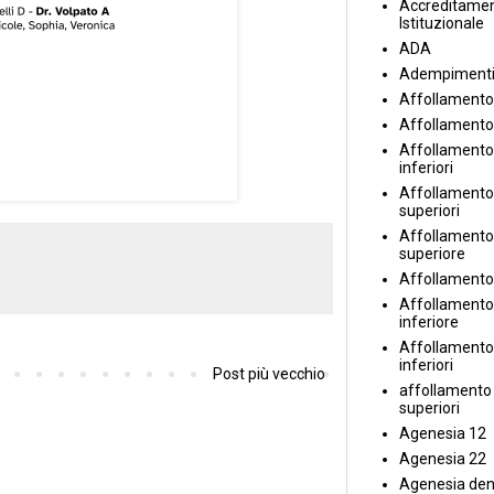
Accreditame
Istituzionale
ADA
Adempiment
Affollamento
Affollamento
Affollamento 
inferiori
Affollamento 
superiori
Affollamento
superiore
Affollamento
Affollamento
inferiore
Affollamento 
inferiori
Post più vecchio
affollamento i
superiori
Agenesia 12
Agenesia 22
Agenesia den