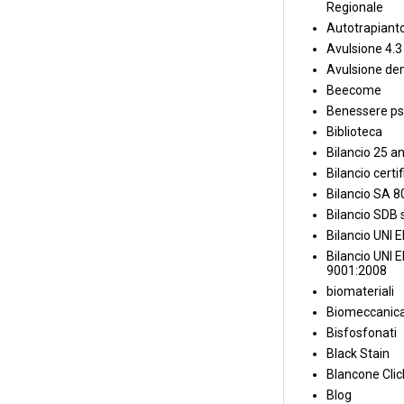
Regionale
Autotrapiant
Avulsione 4.3
Avulsione den
Beecome
Benessere ps
Biblioteca
Bilancio 25 an
Bilancio certi
Bilancio SA 
Bilancio SDB s
Bilancio UNI 
Bilancio UNI 
9001:2008
biomateriali
Biomeccanica
Bisfosfonati
Black Stain
Blancone Clic
Blog