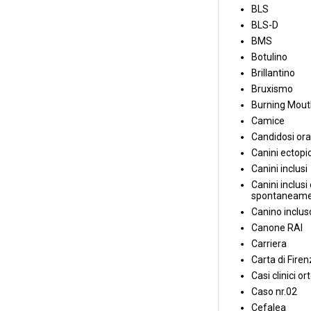
BLS
BLS-D
BMS
Botulino
Brillantino
Bruxismo
Burning Mou
Camice
Candidosi ora
Canini ectopic
Canini inclusi
Canini inclusi 
spontaneame
Canino inclus
Canone RAI
Carriera
Carta di Fire
Casi clinici or
Caso nr.02
Cefalea