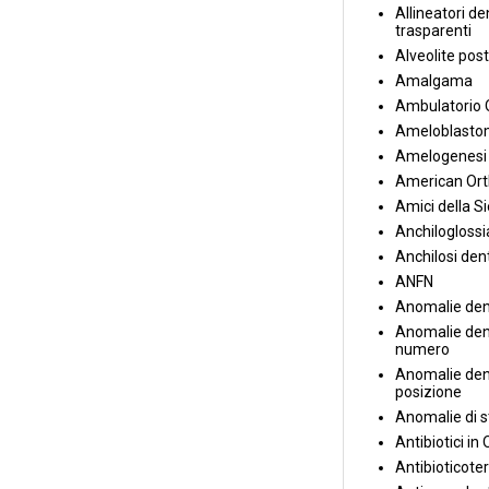
Allineatori de
trasparenti
Alveolite post
Amalgama
Ambulatorio 
Ameloblasto
Amelogenesi 
American Ort
Amici della S
Anchiloglossi
Anchilosi den
ANFN
Anomalie den
Anomalie dent
numero
Anomalie dent
posizione
Anomalie di s
Antibiotici in
Antibioticote