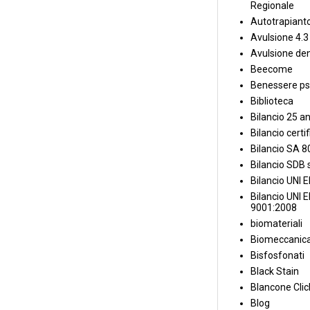
Regionale
Autotrapiant
Avulsione 4.3
Avulsione den
Beecome
Benessere ps
Biblioteca
Bilancio 25 an
Bilancio certi
Bilancio SA 
Bilancio SDB s
Bilancio UNI 
Bilancio UNI 
9001:2008
biomateriali
Biomeccanica
Bisfosfonati
Black Stain
Blancone Clic
Blog