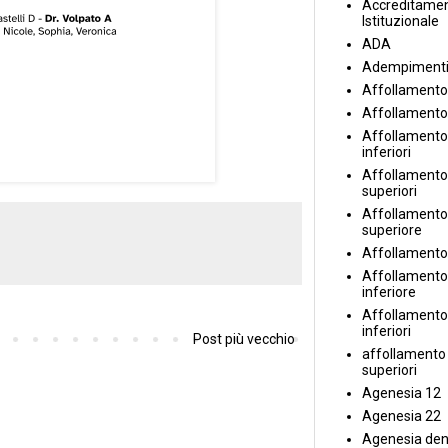
Accreditame
Istituzionale
ADA
Adempiment
Affollamento
Affollamento
Affollamento 
inferiori
Affollamento 
superiori
Affollamento
superiore
Affollamento
Affollamento
inferiore
Affollamento 
inferiori
Post più vecchio
affollamento i
superiori
Agenesia 12
Agenesia 22
Agenesia den