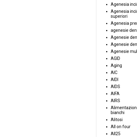
Agenesia incis
Agenesia incis
superiori
Agenesia pre
agenesie dent
Agenesie dent
Agenesie dent
Agenesie mul
AGID
Aging
AIC
AIDI
AIDS
AIFA
AIRS
Alimentazione
bianchi
Alitosi
All on four
All25