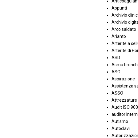
Anticoagulant
Appunti
Archivio clini
Archivio digit
Arco saldato
Arianto
Arterite a cell
Arterite di Ho
ASD
Asma bronchi
ASO
Aspirazione
Assistenza sa
ASSO
Attrezzature
Audit ISO 90
auditor inter
Autismo
Autoclavi
Autorizzazion