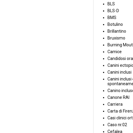
BLS
BLS-D
BMS
Botulino
Brillantino
Bruxismo
Burning Mou
Camice
Candidosi ora
Canini ectopic
Canini inclusi
Canini inclusi 
spontaneame
Canino inclus
Canone RAI
Carriera
Carta di Fire
Casi clinici or
Caso nr.02
Cefalea