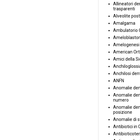
Allineatori de
trasparenti
Alveolite post
Amalgama
Ambulatorio 
Ameloblasto
Amelogenesi 
American Ort
Amici della S
Anchiloglossi
Anchilosi den
ANFN
Anomalie den
Anomalie dent
numero
Anomalie dent
posizione
Anomalie di s
Antibiotici in
Antibioticote