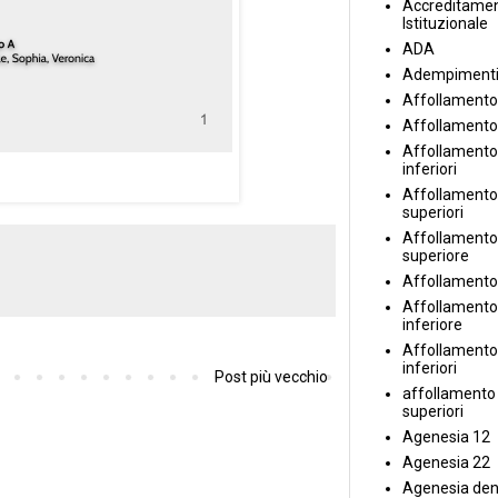
Accreditame
Istituzionale
ADA
Adempiment
Affollamento
Affollamento
Affollamento 
inferiori
Affollamento 
superiori
Affollamento
superiore
Affollamento
Affollamento
inferiore
Affollamento 
inferiori
Post più vecchio
affollamento i
superiori
Agenesia 12
Agenesia 22
Agenesia den