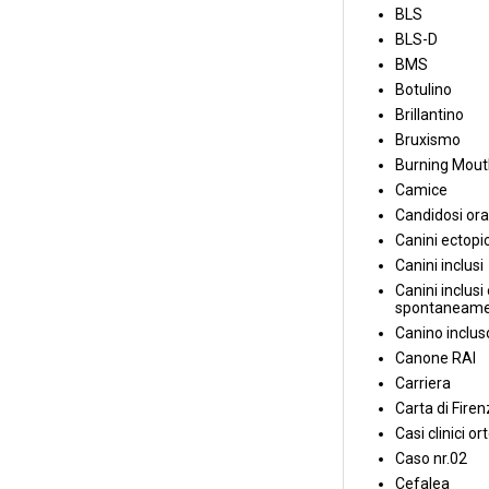
BLS
BLS-D
BMS
Botulino
Brillantino
Bruxismo
Burning Mou
Camice
Candidosi ora
Canini ectopic
Canini inclusi
Canini inclusi 
spontaneame
Canino inclus
Canone RAI
Carriera
Carta di Fire
Casi clinici or
Caso nr.02
Cefalea