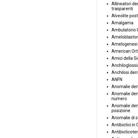
Allineatori de
trasparenti
Alveolite post
Amalgama
Ambulatorio 
Ameloblasto
Amelogenesi 
American Ort
Amici della S
Anchiloglossi
Anchilosi den
ANFN
Anomalie den
Anomalie dent
numero
Anomalie dent
posizione
Anomalie di s
Antibiotici in
Antibioticote