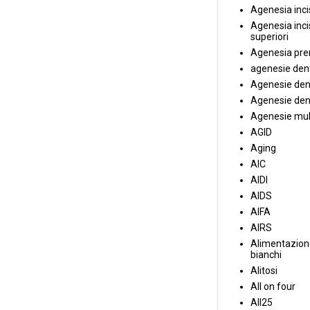
Agenesia incis
Agenesia incis
superiori
Agenesia pre
agenesie dent
Agenesie dent
Agenesie dent
Agenesie mul
AGID
Aging
AIC
AIDI
AIDS
AIFA
AIRS
Alimentazione
bianchi
Alitosi
All on four
All25