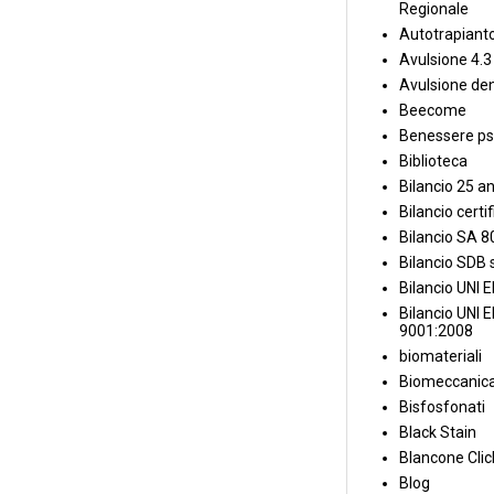
Regionale
Autotrapiant
Avulsione 4.3
Avulsione den
Beecome
Benessere ps
Biblioteca
Bilancio 25 an
Bilancio certi
Bilancio SA 
Bilancio SDB s
Bilancio UNI 
Bilancio UNI 
9001:2008
biomateriali
Biomeccanica
Bisfosfonati
Black Stain
Blancone Clic
Blog