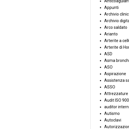
Anticoagulant
Appunti
Archivio clini
Archivio digit
Arco saldato
Arianto
Arterite a cell
Arterite di Ho
ASD
Asma bronchi
ASO
Aspirazione
Assistenza sa
ASSO
Attrezzature
Audit ISO 90
auditor inter
Autismo
Autoclavi
Autorizzazion