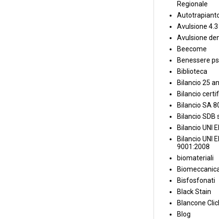
Regionale
Autotrapiant
Avulsione 4.3
Avulsione den
Beecome
Benessere ps
Biblioteca
Bilancio 25 an
Bilancio certi
Bilancio SA 
Bilancio SDB s
Bilancio UNI 
Bilancio UNI 
9001:2008
biomateriali
Biomeccanica
Bisfosfonati
Black Stain
Blancone Clic
Blog