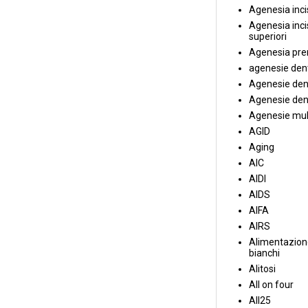
Agenesia incis
Agenesia incis
superiori
Agenesia pre
agenesie dent
Agenesie dent
Agenesie dent
Agenesie mul
AGID
Aging
AIC
AIDI
AIDS
AIFA
AIRS
Alimentazione
bianchi
Alitosi
All on four
All25