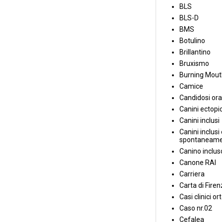
BLS
BLS-D
BMS
Botulino
Brillantino
Bruxismo
Burning Mou
Camice
Candidosi ora
Canini ectopic
Canini inclusi
Canini inclusi 
spontaneame
Canino inclus
Canone RAI
Carriera
Carta di Fire
Casi clinici or
Caso nr.02
Cefalea