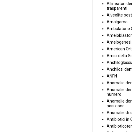
Allineatori de
trasparenti
Alveolite post
Amalgama
Ambulatorio 
Ameloblasto
Amelogenesi 
American Ort
Amici della S
Anchiloglossi
Anchilosi den
ANFN
Anomalie den
Anomalie dent
numero
Anomalie dent
posizione
Anomalie di s
Antibiotici in
Antibioticote