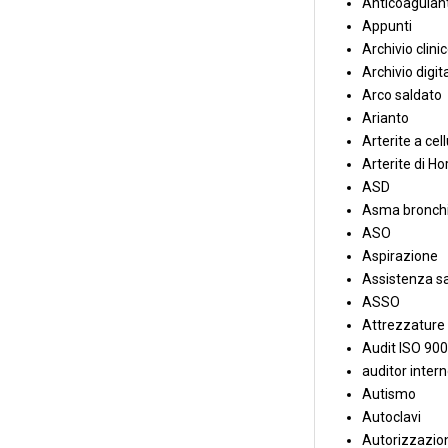
Anticoagulant
Appunti
Archivio clini
Archivio digit
Arco saldato
Arianto
Arterite a cell
Arterite di Ho
ASD
Asma bronchi
ASO
Aspirazione
Assistenza sa
ASSO
Attrezzature
Audit ISO 90
auditor inter
Autismo
Autoclavi
Autorizzazion