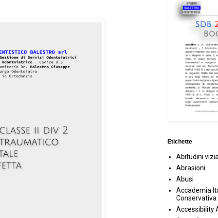
Etichette
Abitudini vizi
Abrasioni
Abusi
Accademia Ita
Conservativa
Accessibility