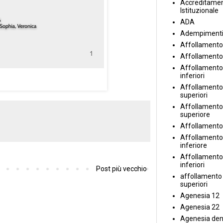
Accreditame
Istituzionale
ADA
Adempiment
Affollamento
Affollamento
Affollamento 
inferiori
Affollamento 
superiori
Affollamento
superiore
Affollamento
Affollamento
inferiore
Affollamento 
inferiori
Post più vecchio
affollamento i
superiori
Agenesia 12
Agenesia 22
Agenesia den