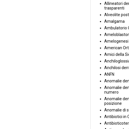
Allineatori de
trasparenti
Alveolite post
Amalgama
Ambulatorio 
Ameloblasto
Amelogenesi 
American Ort
Amici della S
Anchiloglossi
Anchilosi den
ANFN
Anomalie den
Anomalie dent
numero
Anomalie dent
posizione
Anomalie di s
Antibiotici in
Antibioticote