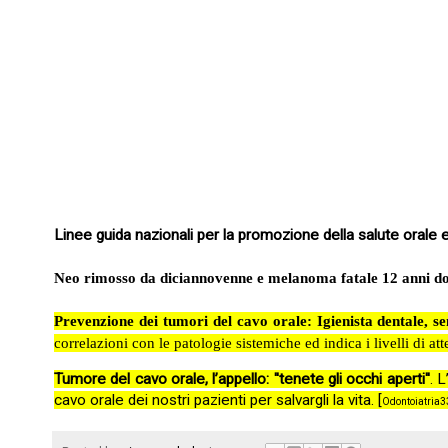
Linee guida nazionali per la promozione della salute orale e
Neo rimosso da diciannovenne e melanoma fatale 12 anni dop
Prevenzione dei tumori del cavo orale: Igienista dentale, sen
correlazioni con le patologie sistemiche ed indica i livelli di a
Tumore del cavo orale, l’appello: ''tenete gli occhi aperti''
. 
cavo orale dei nostri pazienti per salvargli la vita. [
Odontoiatria3