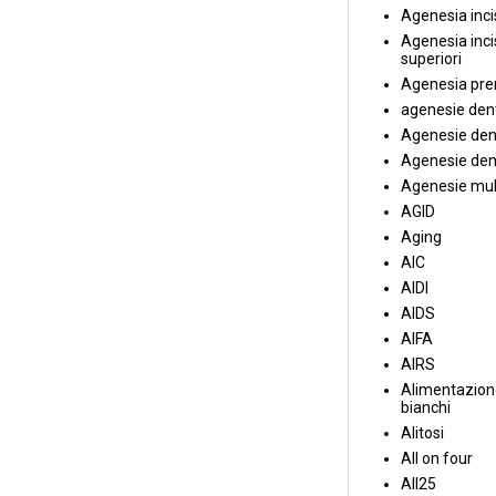
Agenesia incis
Agenesia incis
superiori
Agenesia pre
agenesie dent
Agenesie dent
Agenesie dent
Agenesie mul
AGID
Aging
AIC
AIDI
AIDS
AIFA
AIRS
Alimentazione
bianchi
Alitosi
All on four
All25