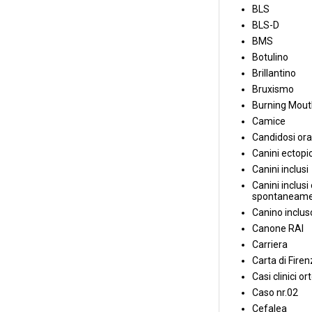
BLS
BLS-D
BMS
Botulino
Brillantino
Bruxismo
Burning Mou
Camice
Candidosi ora
Canini ectopic
Canini inclusi
Canini inclusi 
spontaneame
Canino inclus
Canone RAI
Carriera
Carta di Fire
Casi clinici or
Caso nr.02
Cefalea