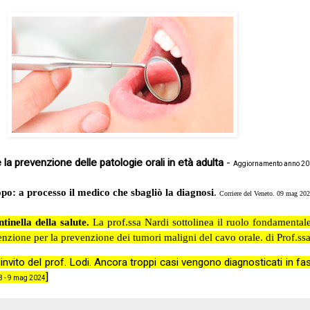
 la prevenzione delle patologie orali in età adulta
-
Aggiornamento anno 2015
o: a processo il medico che sbagliò la diagnosi
.
Corriere del Veneto. 09 mag 20
tinella della salute.
La prof.ssa Nardi sottolinea il ruolo fondamentale 
ttenzione per la prevenzione dei tumori maligni del cavo orale. di
Prof.ss
L’invito del prof. Lodi. Ancora troppi casi vengono diagnosticati in 
]
3
- 9 mag 2024