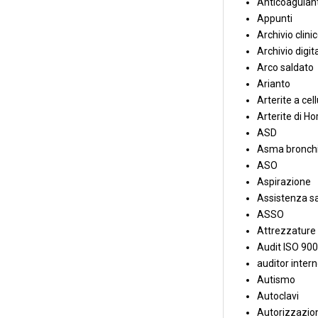
Anticoagulant
Appunti
Archivio clini
Archivio digit
Arco saldato
Arianto
Arterite a cell
Arterite di Ho
ASD
Asma bronchi
ASO
Aspirazione
Assistenza sa
ASSO
Attrezzature
Audit ISO 90
auditor inter
Autismo
Autoclavi
Autorizzazion