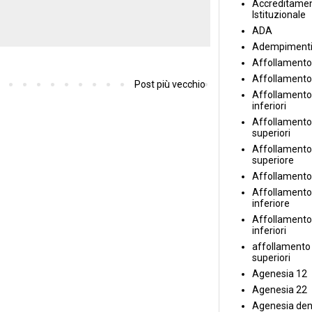
Accreditame
Istituzionale
ADA
Adempiment
Affollamento
Affollamento
Post più vecchio
Affollamento 
inferiori
Affollamento 
superiori
Affollamento
superiore
Affollamento
Affollamento
inferiore
Affollamento 
inferiori
affollamento i
superiori
Agenesia 12
Agenesia 22
Agenesia den