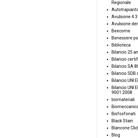
Regionale
Autotrapiant
Avulsione 4.3
Avulsione den
Beecome
Benessere ps
Biblioteca
Bilancio 25 an
Bilancio certi
Bilancio SA 
Bilancio SDB s
Bilancio UNI 
Bilancio UNI 
9001:2008
biomateriali
Biomeccanica
Bisfosfonati
Black Stain
Blancone Clic
Blog