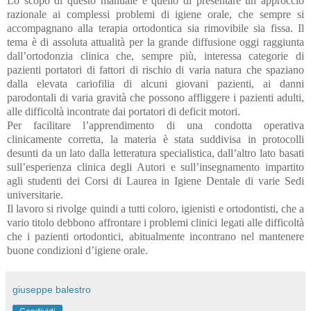
Lo scopo di questo manuale è quello di presentare un approccio
razionale ai complessi problemi di igiene orale, che sempre si
accompagnano alla terapia ortodontica sia rimovibile sia fissa. Il
tema è di assoluta attualità per la grande diffusione oggi raggiunta
dall’ortodonzia clinica che, sempre più, interessa categorie di
pazienti portatori di fattori di rischio di varia natura che spaziano
dalla elevata cariofilia di alcuni giovani pazienti, ai danni
parodontali di varia gravità che possono affliggere i pazienti adulti,
alle difficoltà incontrate dai portatori di deficit motori.
Per facilitare l’apprendimento di una condotta operativa
clinicamente corretta, la materia è stata suddivisa in protocolli
desunti da un lato dalla letteratura specialistica, dall’altro lato basati
sull’esperienza clinica degli Autori e sull’insegnamento impartito
agli studenti dei Corsi di Laurea in Igiene Dentale di varie Sedi
universitarie.
Il lavoro si rivolge quindi a tutti coloro, igienisti e ortodontisti, che a
vario titolo debbono affrontare i problemi clinici legati alle difficoltà
che i pazienti ortodontici, abitualmente incontrano nel mantenere
buone condizioni d’igiene orale.
giuseppe balestro