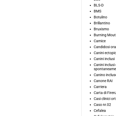
BLS-D
BMS
Botulino
Brillantino
Bruxismo
Burning Mou
Camice
Candidosi ora
Canini ectopic
Canini inclusi
Canini inclusi 
spontaneame
Canino inclus
Canone RAI
Carriera
Carta di Firen
Casi clinici or
Caso nr.02
Cefalea