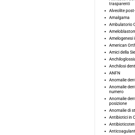
trasparenti
Alveolite post
Amalgama
Ambulatorio O
Ameloblasto
Amelogenesi 
American Ort
Amici della Si
Anchiloglossi
Anchilosi dent
ANFN
Anomalie dent
Anomalie dent
numero
Anomalie dent
posizione
Anomalie di s
Antibiotici in
Antibioticoter
Anticoagulanti