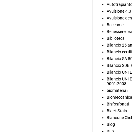
Autotrapianto
Avulsione 4.3
Avulsione den
Beecome
Benessere psi
Biblioteca
Bilancio 25 an
Bilancio certif
Bilancio SA 8
Bilancio SDB s
Bilancio UNI 
Bilancio UNI 
9001:2008
biomateriali
Biomeccanica
Bisfosfonati
Black Stain
Blancone Clic
Blog
BLS