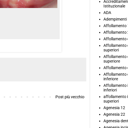
Accreditamen
Istituzionale
ADA
Adempimenti
Affollamento
Affollamento
Affollamento c
Affollamento 
superiori
Affollamento 
superiore
Affollamento 
Affollamento 
inferiore
Affollamento i
inferiori
affollamento i
Post più vecchio
superiori
Agenesia 12
Agenesia 22
Agenesia dent
Agenesia incisi