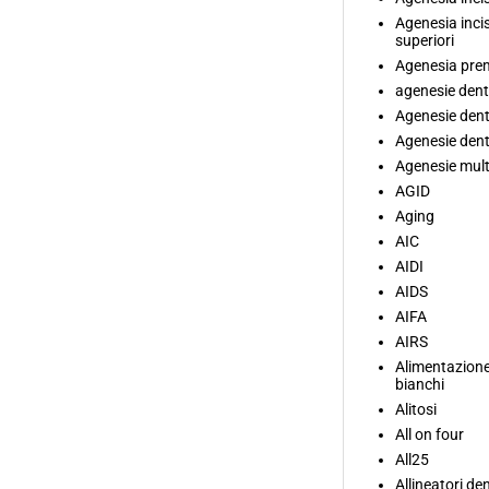
Agenesia incisi
superiori
Agenesia prem
agenesie dent
Agenesie denta
Agenesie denta
Agenesie mult
AGID
Aging
AIC
AIDI
AIDS
AIFA
AIRS
Alimentazione
bianchi
Alitosi
All on four
All25
Allineatori den