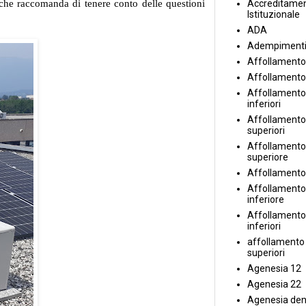
che raccomanda di tenere conto delle questioni
Accreditame
Istituzionale
ADA
Adempiment
Affollamento
Affollamento
Affollamento 
inferiori
Affollamento 
superiori
Affollamento
superiore
Affollamento
Affollamento
inferiore
Affollamento 
inferiori
affollamento i
superiori
Agenesia 12
Agenesia 22
Agenesia den