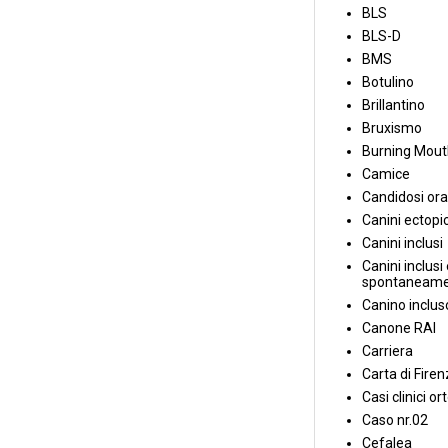
BLS
BLS-D
BMS
Botulino
Brillantino
Bruxismo
Burning Mou
Camice
Candidosi ora
Canini ectopic
Canini inclusi
Canini inclusi 
spontaneame
Canino inclus
Canone RAI
Carriera
Carta di Fire
Casi clinici or
Caso nr.02
Cefalea