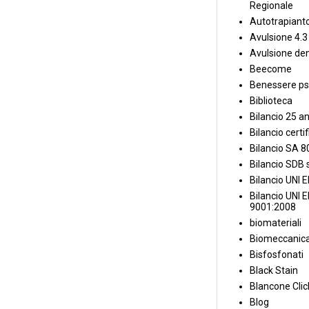
Regionale
Autotrapiant
Avulsione 4.3
Avulsione den
Beecome
Benessere ps
Biblioteca
Bilancio 25 an
Bilancio certi
Bilancio SA 
Bilancio SDB s
Bilancio UNI 
Bilancio UNI 
9001:2008
biomateriali
Biomeccanica
Bisfosfonati
Black Stain
Blancone Clic
Blog