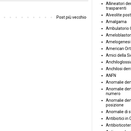
Allineatori de
trasparenti
Alveolite post
Post più vecchio
Amalgama
Ambulatorio 
Ameloblasto
Amelogenesi 
American Ort
Amici della S
Anchiloglossi
Anchilosi den
ANFN
Anomalie den
Anomalie dent
numero
Anomalie dent
posizione
Anomalie di s
Antibiotici in
Antibioticote