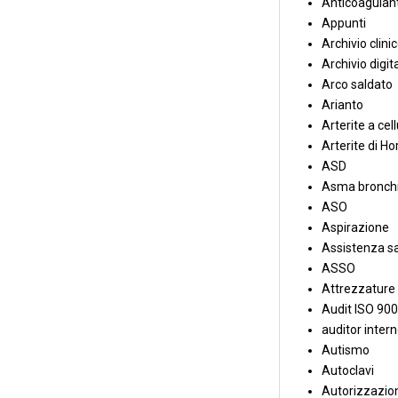
Anticoagulant
Appunti
Archivio clini
Archivio digit
Arco saldato
Arianto
Arterite a cell
Arterite di Ho
ASD
Asma bronchi
ASO
Aspirazione
Assistenza sa
ASSO
Attrezzature
Audit ISO 90
auditor inter
Autismo
Autoclavi
Autorizzazion