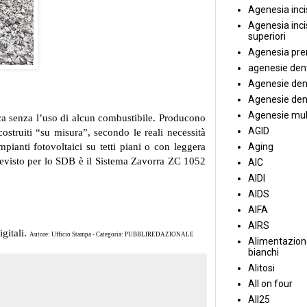
Agenesia incis
Agenesia incis
superiori
Agenesia pre
agenesie dent
Agenesie dent
Agenesie dent
Agenesie mul
rica senza l’uso di alcun combustibile. Producono
AGID
struiti “su misura”, secondo le reali necessità
mpianti fotovoltaici su tetti piani o con leggera
Aging
previsto per lo SDB è il Sistema Zavorra ZC 1052
AIC
AIDI
AIDS
AIFA
AIRS
igitali.
Autore: Ufficio Stampa - Categoria: PUBBLIREDAZIONALE
Alimentazione
bianchi
Alitosi
All on four
All25