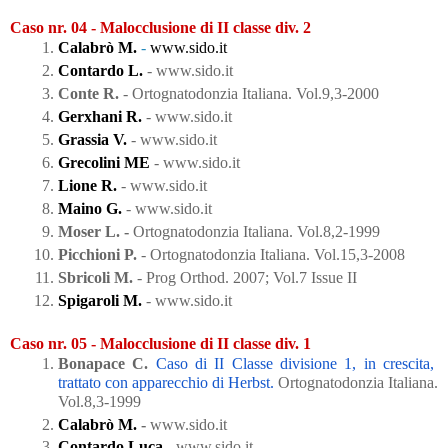
Caso nr. 04 - Malocclusione di II classe div. 2
Calabrò M.
 - 
www.sido.it
Contardo L.
- www.sido.it
Conte R. 
- 
Ortognatodonzia Italiana. Vol.9,3-2000
Gerxhani R.
- www.sido.it
Grassia V.
- www.sido.it
Grecolini ME
- www.sido.it
Lione R.
 - www.sido.it
Maino G.
 - www.sido.it
Moser L. - 
Ortognatodonzia Italiana. Vol.8,2-1999
Picchioni P.
 - 
Ortognatodonzia Italiana. Vol.15,3-2008
Sbricoli M.
 - 
Prog Orthod. 2007; Vol.7 Issue II
Spigaroli M.
 - www.sido.it
Caso nr. 05 - Malocclusione di II classe div. 1
Bonapace C.
Caso di II Classe divisione 1, in crescita, 
trattato con apparecchio di Herbst.
Ortognatodonzia Italiana. 
Vol.8,3-1999
Calabrò M.
 - 
www.sido.it
Contardo Luca
- www.sido.it