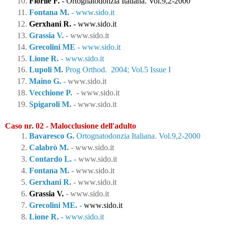
Fiorile F.
- 
Ortognatodonzia Italiana. Vol.9,2-2000
Fontana M.
 - 
www.sido.it
Gerxhani R.
 - 
www.sido.it
Grassia V. 
- 
www.sido.it
Grecolini ME
-
www.sido.it
Lione R. 
- 
www.sido.it
Lupoli M.
Prog Orthod.  2004; Vol.5 Issue I
Maino G.
 - 
www.sido.it
Vecchione P. 
 - 
www.sido.it
Spigaroli M. 
- www.sido.it
Caso nr. 02 - Malocclusione dell'adulto
Bavaresco G.
Ortognatodonzia Italiana. Vol.9,2-2000
Calabrò M.
 - 
www.sido.it
Contardo L.
 -
 www.sido.it
Fontana M.
 - 
www.sido.it
Gerxhani R.
 - www.sido.it
Grassia V.
 - www.sido.it
Grecolini ME.
 - 
www.sido.it
Lione R.
 - www.sido.it