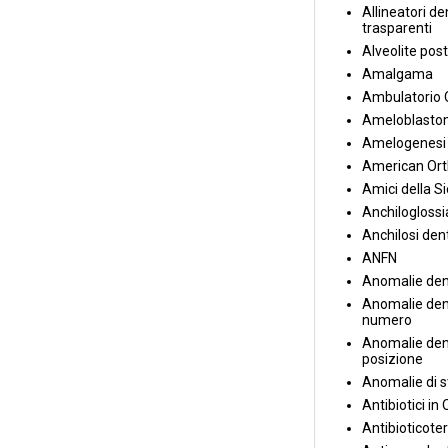
Allineatori de
trasparenti
Alveolite post
Amalgama
Ambulatorio 
Ameloblasto
Amelogenesi 
American Ort
Amici della S
Anchiloglossi
Anchilosi den
ANFN
Anomalie den
Anomalie dent
numero
Anomalie dent
posizione
Anomalie di s
Antibiotici in
Antibioticote