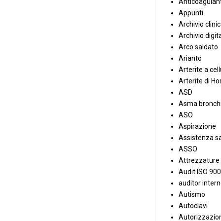
Anticoagulant
Appunti
Archivio clini
Archivio digit
Arco saldato
Arianto
Arterite a cell
Arterite di Ho
ASD
Asma bronchi
ASO
Aspirazione
Assistenza sa
ASSO
Attrezzature
Audit ISO 90
auditor inter
Autismo
Autoclavi
Autorizzazion