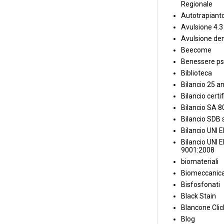
Regionale
Autotrapiant
Avulsione 4.3
Avulsione den
Beecome
Benessere ps
Biblioteca
Bilancio 25 an
Bilancio certi
Bilancio SA 
Bilancio SDB s
Bilancio UNI 
Bilancio UNI 
9001:2008
biomateriali
Biomeccanica
Bisfosfonati
Black Stain
Blancone Clic
Blog