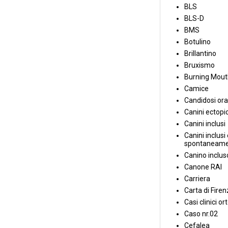
BLS
BLS-D
BMS
Botulino
Brillantino
Bruxismo
Burning Mou
Camice
Candidosi ora
Canini ectopic
Canini inclusi
Canini inclusi 
spontaneame
Canino inclus
Canone RAI
Carriera
Carta di Fire
Casi clinici or
Caso nr.02
Cefalea