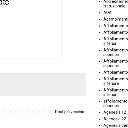
Accreditame
Istituzionale
ADA
Adempiment
Affollamento
Affollamento
Affollamento 
inferiori
Affollamento 
superiori
Affollamento
superiore
Affollamento
Affollamento
inferiore
Affollamento 
inferiori
affollamento i
superiori
Post più vecchio
Agenesia 12
Agenesia 22
Agenesia den