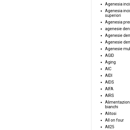
Agenesia incis
Agenesia incis
superiori
Agenesia pre
agenesie dent
Agenesie dent
Agenesie dent
Agenesie mul
AGID
Aging
AIC
AIDI
AIDS
AIFA
AIRS
Alimentazione
bianchi
Alitosi
All on four
All25