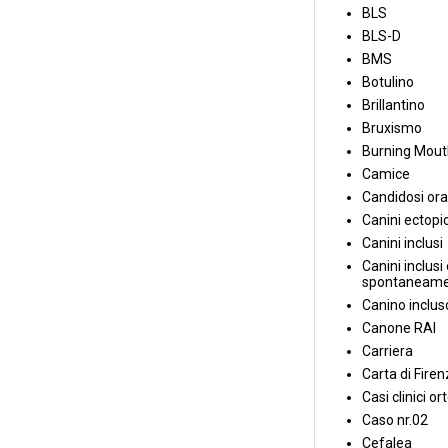
BLS
BLS-D
BMS
Botulino
Brillantino
Bruxismo
Burning Mou
Camice
Candidosi ora
Canini ectopic
Canini inclusi
Canini inclusi 
spontaneame
Canino inclus
Canone RAI
Carriera
Carta di Fire
Casi clinici or
Caso nr.02
Cefalea