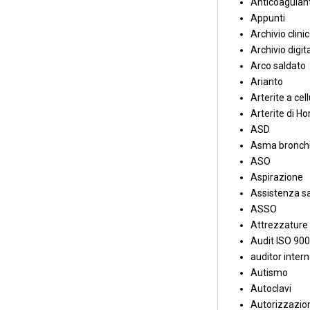
Anticoagulant
Appunti
Archivio clini
Archivio digit
Arco saldato
Arianto
Arterite a cell
Arterite di Ho
ASD
Asma bronchi
ASO
Aspirazione
Assistenza sa
ASSO
Attrezzature
Audit ISO 90
auditor inter
Autismo
Autoclavi
Autorizzazion