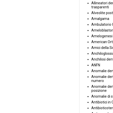
Allineatori de
trasparenti
Alveolite post
Amalgama
Ambulatorio 
Ameloblasto
Amelogenesi 
American Ort
Amici della S
Anchiloglossi
Anchilosi den
ANFN
Anomalie den
Anomalie dent
numero
Anomalie dent
posizione
Anomalie di s
Antibiotici in
Antibioticote