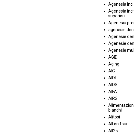
Agenesia incis
Agenesia incis
superiori
Agenesia pre
agenesie dent
Agenesie dent
Agenesie dent
Agenesie mul
AGID
Aging
AIC
AIDI
AIDS
AIFA
AIRS
Alimentazione
bianchi
Alitosi
All on four
All25