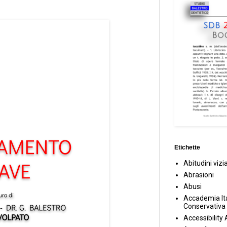
Etichette
Abitudini vizi
Abrasioni
Abusi
Accademia Ita
Conservativa
Accessibility