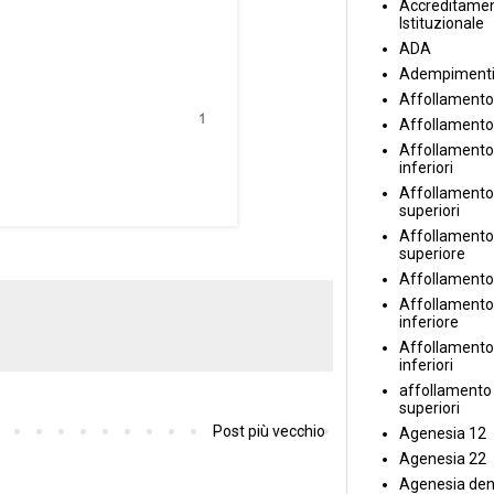
Accreditame
Istituzionale
ADA
Adempiment
Affollamento
Affollamento
Affollamento 
inferiori
Affollamento 
superiori
Affollamento
superiore
Affollamento
Affollamento
inferiore
Affollamento 
inferiori
affollamento i
superiori
Post più vecchio
Agenesia 12
Agenesia 22
Agenesia den