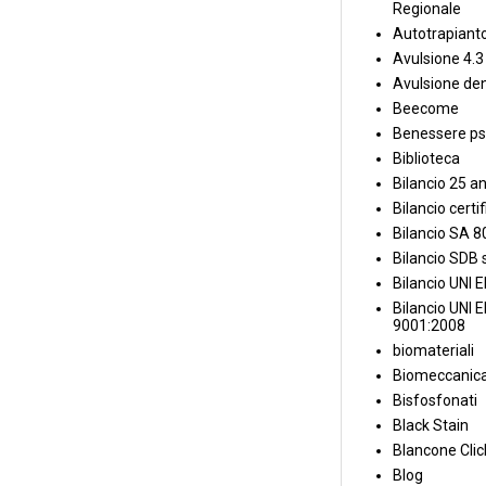
Regionale
Autotrapiant
Avulsione 4.3
Avulsione den
Beecome
Benessere ps
Biblioteca
Bilancio 25 an
Bilancio certi
Bilancio SA 
Bilancio SDB s
Bilancio UNI 
Bilancio UNI 
9001:2008
biomateriali
Biomeccanica
Bisfosfonati
Black Stain
Blancone Clic
Blog