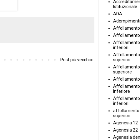
Accreditame
Istituzionale
ADA
Adempiment
Affollamento
Affollamento
Affollamento 
inferiori
Affollamento 
superiori
Post più vecchio
Affollamento
superiore
Affollamento
Affollamento
inferiore
Affollamento 
inferiori
affollamento i
superiori
Agenesia 12
Agenesia 22
Agenesia den