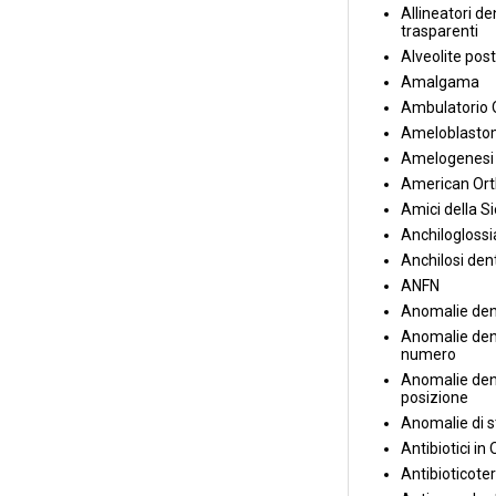
Allineatori de
trasparenti
Alveolite post
Amalgama
Ambulatorio 
Ameloblasto
Amelogenesi 
American Ort
Amici della S
Anchiloglossi
Anchilosi den
ANFN
Anomalie den
Anomalie dent
numero
Anomalie dent
posizione
Anomalie di s
Antibiotici in
Antibioticote