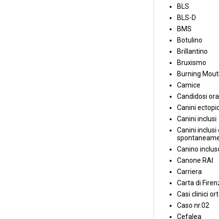
BLS
BLS-D
BMS
Botulino
Brillantino
Bruxismo
Burning Mou
Camice
Candidosi ora
Canini ectopic
Canini inclusi
Canini inclusi 
spontaneame
Canino inclus
Canone RAI
Carriera
Carta di Fire
Casi clinici or
Caso nr.02
Cefalea