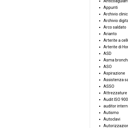
Anticoagulant
Appunti
Archivio clini
Archivio digit
Arco saldato
Arianto
Arterite a cell
Arterite di Ho
ASD
Asma bronchi
ASO
Aspirazione
Assistenza sa
ASSO
Attrezzature
Audit ISO 90
auditor inter
Autismo
Autoclavi
Autorizzazion