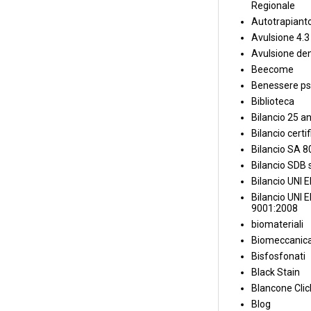
Regionale
Autotrapiant
Avulsione 4.3
Avulsione den
Beecome
Benessere ps
Biblioteca
Bilancio 25 an
Bilancio certi
Bilancio SA 
Bilancio SDB s
Bilancio UNI 
Bilancio UNI 
9001:2008
biomateriali
Biomeccanica
Bisfosfonati
Black Stain
Blancone Clic
Blog