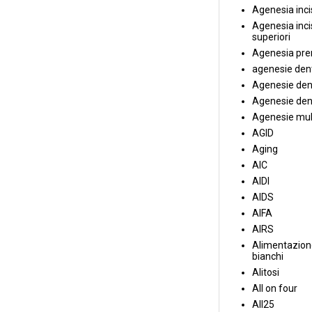
Agenesia incis
Agenesia incis
superiori
Agenesia pre
agenesie dent
Agenesie dent
Agenesie dent
Agenesie mul
AGID
Aging
AIC
AIDI
AIDS
AIFA
AIRS
Alimentazione
bianchi
Alitosi
All on four
All25