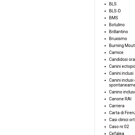
BLS
BLS-D
BMS
Botulino
Brillantino
Bruxismo
Burning Mou
Camice
Candidosi ora
Canini ectopic
Canini inclusi
Canini inclusi 
spontaneame
Canino inclus
Canone RAI
Carriera
Carta di Fire
Casi clinici or
Caso nr.02
Cefalea