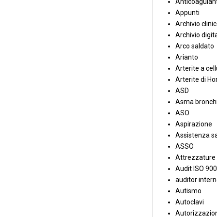
Anticoagulant
Appunti
Archivio clini
Archivio digit
Arco saldato
Arianto
Arterite a cell
Arterite di Ho
ASD
Asma bronchi
ASO
Aspirazione
Assistenza sa
ASSO
Attrezzature
Audit ISO 90
auditor inter
Autismo
Autoclavi
Autorizzazion