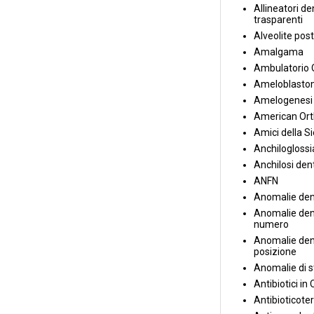
Allineatori de
trasparenti
Alveolite post
Amalgama
Ambulatorio 
Ameloblasto
Amelogenesi 
American Ort
Amici della S
Anchiloglossi
Anchilosi den
ANFN
Anomalie den
Anomalie dent
numero
Anomalie dent
posizione
Anomalie di s
Antibiotici in
Antibioticote