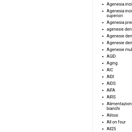
Agenesia incis
Agenesia incis
superiori
Agenesia pre
agenesie dent
Agenesie dent
Agenesie dent
Agenesie mul
AGID
Aging
AIC
AIDI
AIDS
AIFA
AIRS
Alimentazione
bianchi
Alitosi
All on four
All25