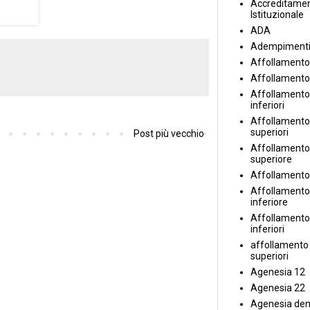
Accreditame
Istituzionale
ADA
Adempiment
Affollamento
Affollamento
Affollamento 
inferiori
Affollamento 
superiori
Post più vecchio
Affollamento
superiore
Affollamento
Affollamento
inferiore
Affollamento 
inferiori
affollamento i
superiori
Agenesia 12
Agenesia 22
Agenesia den