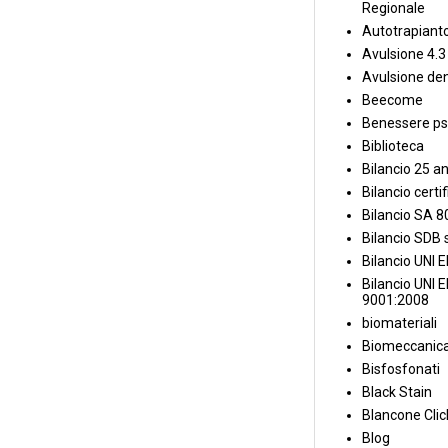
Regionale
Autotrapiant
Avulsione 4.3
Avulsione den
Beecome
Benessere ps
Biblioteca
Bilancio 25 an
Bilancio certi
Bilancio SA 
Bilancio SDB s
Bilancio UNI 
Bilancio UNI 
9001:2008
biomateriali
Biomeccanica
Bisfosfonati
Black Stain
Blancone Clic
Blog