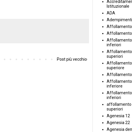
Accreditame
Istituzionale
ADA
Adempiment
Affollamento
Affollamento
Affollamento 
inferiori
Affollamento 
superiori
Post più vecchio
Affollamento
superiore
Affollamento
Affollamento
inferiore
Affollamento 
inferiori
affollamento i
superiori
Agenesia 12
Agenesia 22
Agenesia den