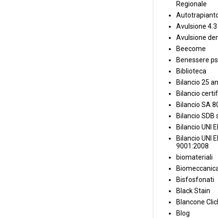
Regionale
Autotrapiant
Avulsione 4.3
Avulsione den
Beecome
Benessere ps
Biblioteca
Bilancio 25 an
Bilancio certi
Bilancio SA 
Bilancio SDB s
Bilancio UNI 
Bilancio UNI 
9001:2008
biomateriali
Biomeccanica
Bisfosfonati
Black Stain
Blancone Clic
Blog