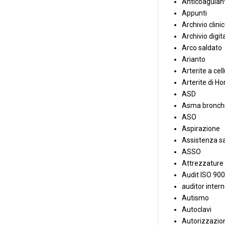
Anticoagulant
Appunti
Archivio clini
Archivio digit
Arco saldato
Arianto
Arterite a cell
Arterite di Ho
ASD
Asma bronchi
ASO
Aspirazione
Assistenza sa
ASSO
Attrezzature
Audit ISO 90
auditor inter
Autismo
Autoclavi
Autorizzazion