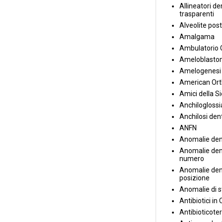
Allineatori de
trasparenti
Alveolite post
Amalgama
Ambulatorio 
Ameloblasto
Amelogenesi 
American Ort
Amici della S
Anchiloglossi
Anchilosi den
ANFN
Anomalie den
Anomalie dent
numero
Anomalie dent
posizione
Anomalie di s
Antibiotici in
Antibioticote