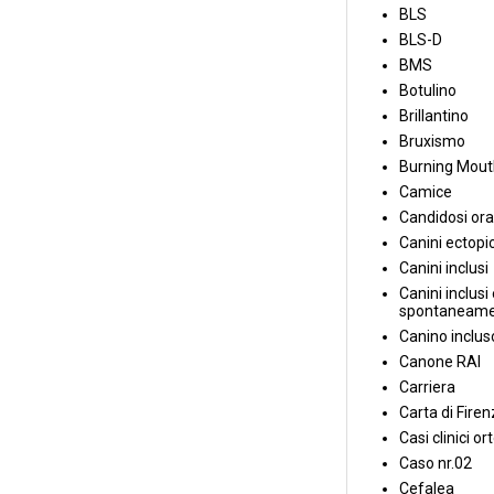
BLS
BLS-D
BMS
Botulino
Brillantino
Bruxismo
Burning Mou
Camice
Candidosi ora
Canini ectopic
Canini inclusi
Canini inclusi 
spontaneame
Canino inclus
Canone RAI
Carriera
Carta di Fire
Casi clinici or
Caso nr.02
Cefalea