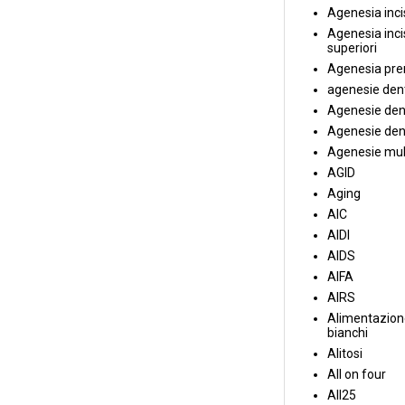
Agenesia incis
Agenesia incis
superiori
Agenesia pre
agenesie dent
Agenesie dent
Agenesie dent
Agenesie mul
AGID
Aging
AIC
AIDI
AIDS
AIFA
AIRS
Alimentazione
bianchi
Alitosi
All on four
All25