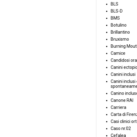
BLS
BLS-D
BMS
Botulino
Brillantino
Bruxismo
Burning Mou
Camice
Candidosi ora
Canini ectopic
Canini inclusi
Canini inclusi 
spontaneame
Canino inclus
Canone RAI
Carriera
Carta di Fire
Casi clinici or
Caso nr.02
Cefalea