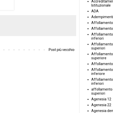
Accreditame
Istituzionale
ADA
Adempiment
Affollamento
Affollamento
Affollamento 
inferiori
Affollamento 
superiori
Post più vecchio
Affollamento
superiore
Affollamento
Affollamento
inferiore
Affollamento 
inferiori
affollamento i
superiori
Agenesia 12
Agenesia 22
Agenesia den