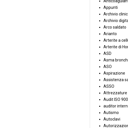
Anticoagulant
Appunti
Archivio clini
Archivio digit
Arco saldato
Arianto
Arterite a cell
Arterite di Ho
ASD
Asma bronchi
ASO
Aspirazione
Assistenza sa
ASSO
Attrezzature
Audit ISO 90
auditor inter
Autismo
Autoclavi
Autorizzazion