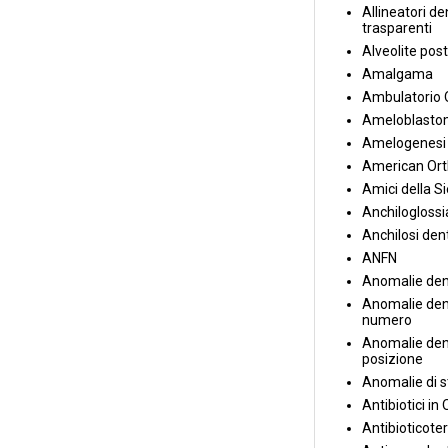
Allineatori de
trasparenti
Alveolite post
Amalgama
Ambulatorio 
Ameloblasto
Amelogenesi 
American Ort
Amici della S
Anchiloglossi
Anchilosi den
ANFN
Anomalie den
Anomalie dent
numero
Anomalie dent
posizione
Anomalie di s
Antibiotici in
Antibioticote