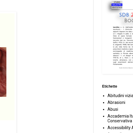
Etichette
Abitudini vizi
Abrasioni
Abusi
Accademia Ita
Conservativa
Accessibility