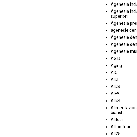
Agenesia incis
Agenesia incis
superiori
Agenesia pre
agenesie dent
Agenesie dent
Agenesie dent
Agenesie mul
AGID
Aging
AIC
AIDI
AIDS
AIFA
AIRS
Alimentazione
bianchi
Alitosi
All on four
All25