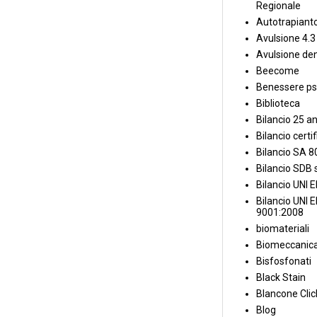
Regionale
Autotrapiant
Avulsione 4.3
Avulsione den
Beecome
Benessere ps
Biblioteca
Bilancio 25 an
Bilancio certi
Bilancio SA 
Bilancio SDB s
Bilancio UNI 
Bilancio UNI 
9001:2008
biomateriali
Biomeccanica
Bisfosfonati
Black Stain
Blancone Clic
Blog