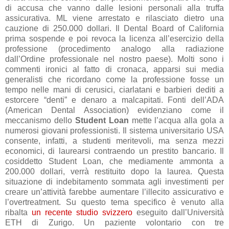
di accusa che vanno dalle lesioni personali alla truffa
assicurativa. ML viene arrestato e rilasciato dietro una
cauzione di 250.000 dollari.
Il Dental Board of California
prima sospende e poi revoca la licenza all’esercizio della
professione (procedimento analogo alla radiazione
dall’Ordine professionale nel nostro paese).
Molti sono i
commenti ironici al fatto di cronaca, apparsi sui media
generalisti che ricordano come la professione fosse un
tempo nelle mani di cerusici, ciarlatani e barbieri dediti a
estorcere “denti” e denaro a malcapitati.
Fonti dell’ADA
(American Dental Association) evidenziano come il
meccanismo dello
Student Loan
mette l’acqua alla gola a
numerosi giovani professionisti. Il sistema universitario USA
consente, infatti, a studenti meritevoli, ma senza mezzi
economici, di laurearsi contraendo un prestito bancario. Il
cosiddetto Student Loan, che mediamente ammonta a
200.000 dollari, verrà restituito dopo la laurea.
Questa
situazione di indebitamento sommata agli investimenti per
creare un’attività farebbe aumentare l’illecito assicurativo e
l’overtreatment.
Su questo tema specifico è venuto alla
ribalta
un recente studio svizzero
eseguito dall’Università
ETH di Zurigo. Un paziente volontario con tre