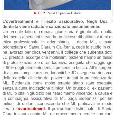
R. E. P.
Rapid Expander Palatal
L’overtreatment e l’illecito assicurativo. Negli Usa il
dentista viene radiato e sanzionato pesantemente.
Un recente fatto di cronaca giudiziaria è giunto alla ribalta
dei media americani creando un acceso dibattito sui temi di
etica professionale in odontoiatria.
Il dottor ML, stimato
odontoiatra di Santa Clara in California, cede lo studio in cui
ha lavorato per circa vent’anni. Il collega che subentra dott.
JC presto si accorge che moltissimi pazienti hanno un tasso
di protesizzazione e di endodonzia eseguita che raggiunge
il 90% degli elementi dentali presenti in bocca.
All’insorgere
di alcune complicanze endodontiche JC esegue un riesame
delle cartelle cliniche dei pazienti trattati in precedenza da
ML. Evidenzia come molte terapie siano state eseguite
senza alcuna indicazione clinica.
Un gruppo di ex pazienti
di ML lo cita in giudizio per risarcimento vincendo la causa e
la compagnia assicurativa di ML paga indennizzi per tre
milioni di dollari riconoscendo che ML praticava in modo
iterato l’
overtreatment
.
Il procuratore distrettuale di Santa
Clara instaura contro ML un procedimento penale con capi