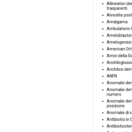
Allineatori de
trasparenti
Alveolite post
Amalgama
Ambulatorio 
Ameloblasto
Amelogenesi 
American Ort
Amici della S
Anchiloglossi
Anchilosi den
ANFN
Anomalie den
Anomalie dent
numero
Anomalie dent
posizione
Anomalie di s
Antibiotici in
Antibioticote