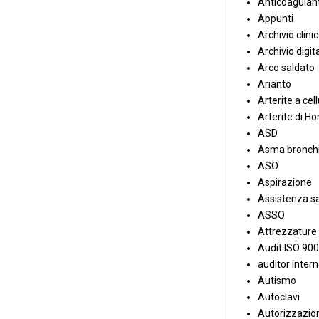
Anticoagulant
Appunti
Archivio clini
Archivio digit
Arco saldato
Arianto
Arterite a cell
Arterite di Ho
ASD
Asma bronchi
ASO
Aspirazione
Assistenza sa
ASSO
Attrezzature
Audit ISO 90
auditor inter
Autismo
Autoclavi
Autorizzazion