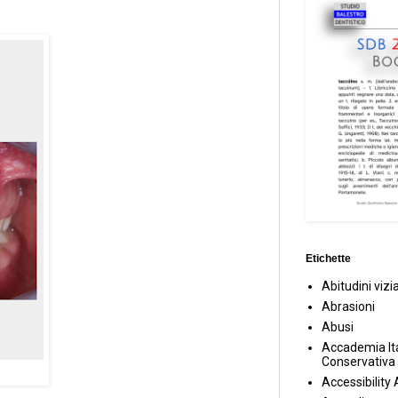
Etichette
Abitudini vizi
Abrasioni
Abusi
Accademia Ita
Conservativa
Accessibility