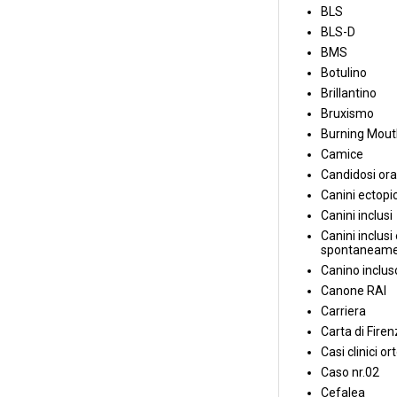
BLS
BLS-D
BMS
Botulino
Brillantino
Bruxismo
Burning Mou
Camice
Candidosi ora
Canini ectopic
Canini inclusi
Canini inclusi 
spontaneame
Canino inclus
Canone RAI
Carriera
Carta di Fire
Casi clinici or
Caso nr.02
Cefalea