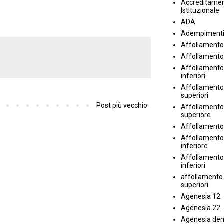
Accreditame
Istituzionale
ADA
Adempiment
Affollamento
Affollamento
Affollamento 
inferiori
Affollamento 
superiori
Post più vecchio
Affollamento
superiore
Affollamento
Affollamento
inferiore
Affollamento 
inferiori
affollamento i
superiori
Agenesia 12
Agenesia 22
Agenesia den