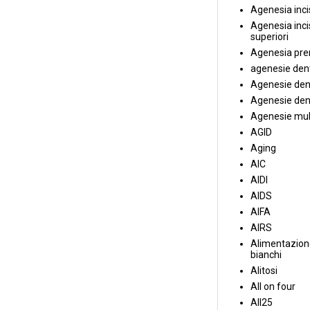
Agenesia incis
Agenesia incis
superiori
Agenesia pre
agenesie dent
Agenesie dent
Agenesie dent
Agenesie mul
AGID
Aging
AIC
AIDI
AIDS
AIFA
AIRS
Alimentazione
bianchi
Alitosi
All on four
All25