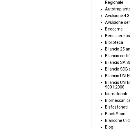
Regionale
Autotrapiant
Avulsione 4.3
Avulsione den
Beecome
Benessere ps
Biblioteca
Bilancio 25 an
Bilancio certi
Bilancio SA 
Bilancio SDB s
Bilancio UNI 
Bilancio UNI 
9001:2008
biomateriali
Biomeccanica
Bisfosfonati
Black Stain
Blancone Clic
Blog