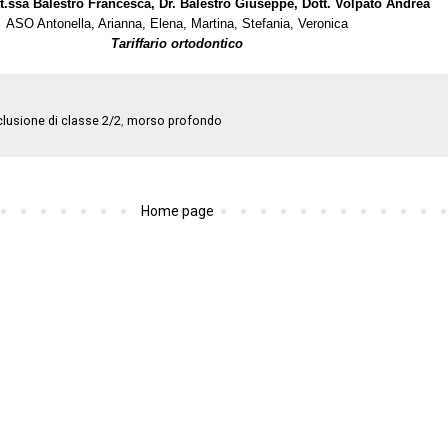
t.ssa Balestro Francesca, Dr. Balestro Giuseppe, Dott. Volpato Andrea
ASO Antonella, Arianna, Elena, Martina, Stefania, Veronica
Tariffario ortodontico
lusione di classe 2/2
,
morso profondo
Home page