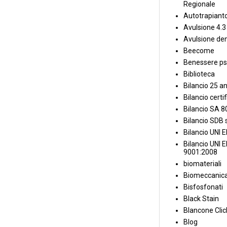
Regionale
Autotrapiant
Avulsione 4.3
Avulsione den
Beecome
Benessere ps
Biblioteca
Bilancio 25 an
Bilancio certi
Bilancio SA 
Bilancio SDB s
Bilancio UNI 
Bilancio UNI 
9001:2008
biomateriali
Biomeccanica
Bisfosfonati
Black Stain
Blancone Clic
Blog