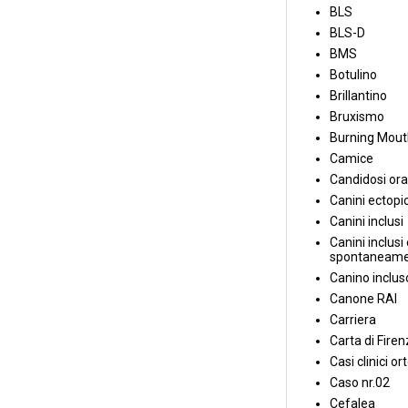
BLS
BLS-D
BMS
Botulino
Brillantino
Bruxismo
Burning Mou
Camice
Candidosi ora
Canini ectopic
Canini inclusi
Canini inclusi 
spontaneame
Canino inclus
Canone RAI
Carriera
Carta di Fire
Casi clinici or
Caso nr.02
Cefalea