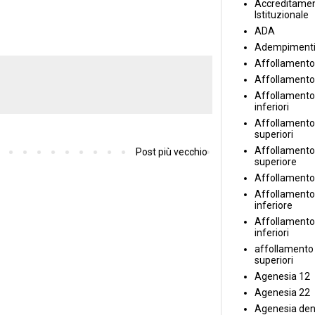
Accreditame
Istituzionale
ADA
Adempiment
Affollamento
Affollamento
Affollamento 
inferiori
Affollamento 
superiori
Affollamento
Post più vecchio
superiore
Affollamento
Affollamento
inferiore
Affollamento 
inferiori
affollamento i
superiori
Agenesia 12
Agenesia 22
Agenesia den