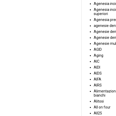
Agenesia incis
Agenesia incis
superiori
Agenesia pre
agenesie dent
Agenesie dent
Agenesie dent
Agenesie mul
AGID
Aging
AIC
AIDI
AIDS
AIFA
AIRS
Alimentazione
bianchi
Alitosi
All on four
All25