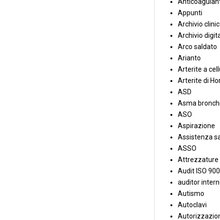
Anticoagulant
Appunti
Archivio clini
Archivio digit
Arco saldato
Arianto
Arterite a cell
Arterite di Ho
ASD
Asma bronchi
ASO
Aspirazione
Assistenza sa
ASSO
Attrezzature
Audit ISO 90
auditor inter
Autismo
Autoclavi
Autorizzazion