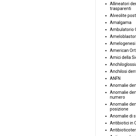
Allineatori de
trasparenti
Alveolite post
Amalgama
Ambulatorio 
Ameloblasto
Amelogenesi 
American Ort
Amici della S
Anchiloglossi
Anchilosi den
ANFN
Anomalie den
Anomalie dent
numero
Anomalie dent
posizione
Anomalie di s
Antibiotici in
Antibioticote