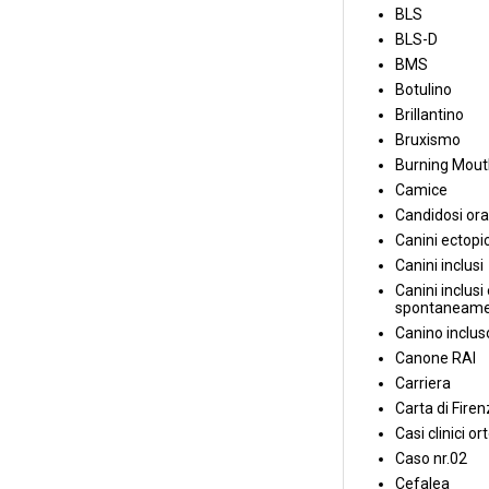
BLS
BLS-D
BMS
Botulino
Brillantino
Bruxismo
Burning Mou
Camice
Candidosi ora
Canini ectopic
Canini inclusi
Canini inclusi 
spontaneame
Canino inclus
Canone RAI
Carriera
Carta di Fire
Casi clinici or
Caso nr.02
Cefalea