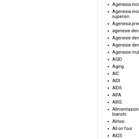
Agenesia incis
Agenesia incis
superiori
Agenesia pre
agenesie dent
Agenesie dent
Agenesie dent
Agenesie mul
AGID
Aging
AIC
AIDI
AIDS
AIFA
AIRS
Alimentazione
bianchi
Alitosi
All on four
All25