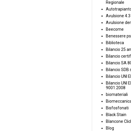
Regionale
Autotrapiant
Avulsione 4.3
Avulsione den
Beecome
Benessere ps
Biblioteca
Bilancio 25 an
Bilancio certi
Bilancio SA 
Bilancio SDB s
Bilancio UNI 
Bilancio UNI 
9001:2008
biomateriali
Biomeccanica
Bisfosfonati
Black Stain
Blancone Clic
Blog