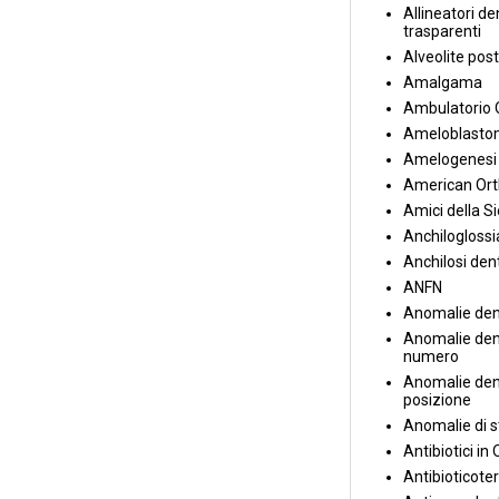
Allineatori de
trasparenti
Alveolite post
Amalgama
Ambulatorio 
Ameloblasto
Amelogenesi 
American Ort
Amici della S
Anchiloglossi
Anchilosi den
ANFN
Anomalie den
Anomalie dent
numero
Anomalie dent
posizione
Anomalie di s
Antibiotici in
Antibioticote