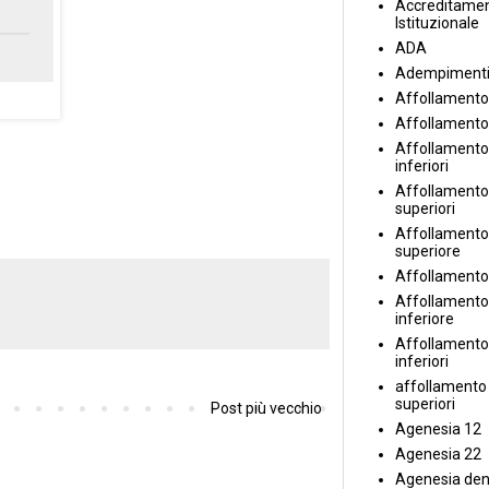
Accreditame
Istituzionale
ADA
Adempiment
Affollamento
Affollamento
Affollamento 
inferiori
Affollamento 
superiori
Affollamento
superiore
Affollamento
Affollamento
inferiore
Affollamento 
inferiori
affollamento i
superiori
Post più vecchio
Agenesia 12
Agenesia 22
Agenesia den