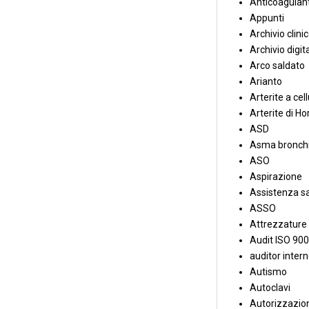
Anticoagulant
Appunti
Archivio clini
Archivio digit
Arco saldato
Arianto
Arterite a cell
Arterite di Ho
ASD
Asma bronchi
ASO
Aspirazione
Assistenza sa
ASSO
Attrezzature
Audit ISO 90
auditor inter
Autismo
Autoclavi
Autorizzazion