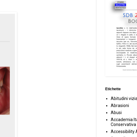
Etichette
Abitudini vizi
Abrasioni
Abusi
Accademia Ita
Conservativa
Accessibility