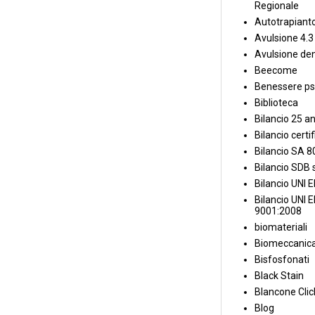
Regionale
Autotrapiant
Avulsione 4.3
Avulsione den
Beecome
Benessere ps
Biblioteca
Bilancio 25 an
Bilancio certi
Bilancio SA 
Bilancio SDB s
Bilancio UNI 
Bilancio UNI 
9001:2008
biomateriali
Biomeccanica
Bisfosfonati
Black Stain
Blancone Clic
Blog