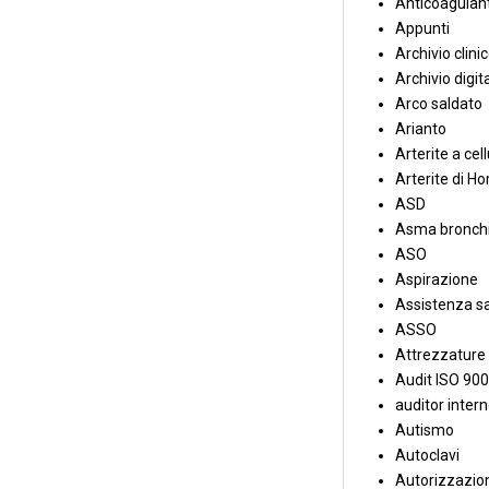
Anticoagulant
Appunti
Archivio clini
Archivio digit
Arco saldato
Arianto
Arterite a cell
Arterite di Ho
ASD
Asma bronchi
ASO
Aspirazione
Assistenza sa
ASSO
Attrezzature
Audit ISO 90
auditor inter
Autismo
Autoclavi
Autorizzazion