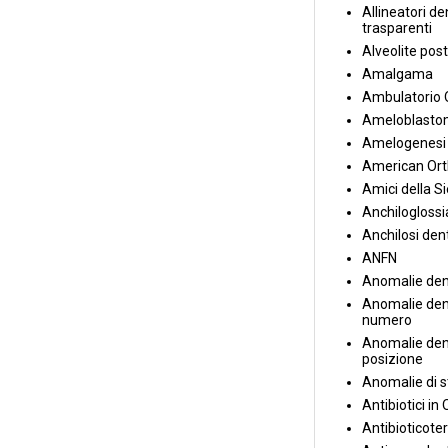
Allineatori de
trasparenti
Alveolite post
Amalgama
Ambulatorio 
Ameloblasto
Amelogenesi 
American Ort
Amici della S
Anchiloglossi
Anchilosi den
ANFN
Anomalie den
Anomalie dent
numero
Anomalie dent
posizione
Anomalie di s
Antibiotici in
Antibioticote