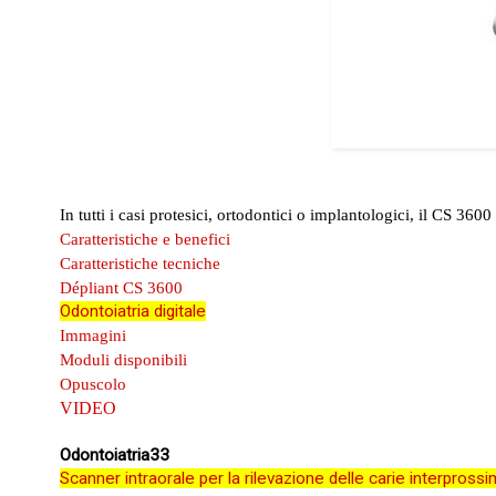
In tutti i casi protesici, ortodontici o implantologici, il
CS 3600
Caratteristiche e benefici
Caratteristiche tecniche
Dépliant CS 3600
Odontoiatria digitale
Immagini
Moduli disponibili
Opuscolo
VIDEO
Odontoiatria33
Scanner intraorale per la rilevazione delle carie interprossi