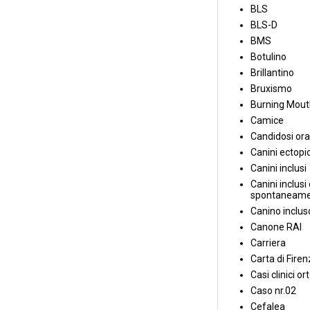
BLS
BLS-D
BMS
Botulino
Brillantino
Bruxismo
Burning Mou
Camice
Candidosi ora
Canini ectopic
Canini inclusi
Canini inclusi 
spontaneame
Canino inclus
Canone RAI
Carriera
Carta di Fire
Casi clinici or
Caso nr.02
Cefalea