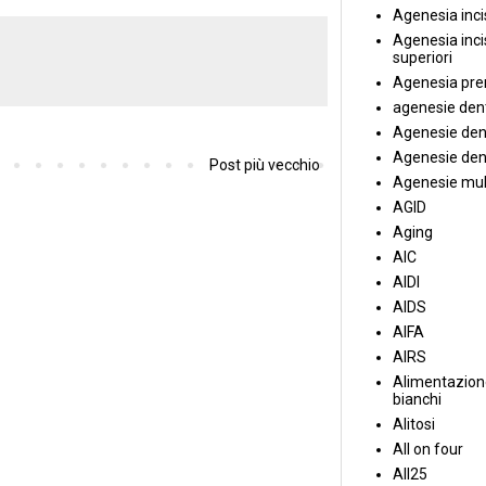
Agenesia incis
Agenesia incis
superiori
Agenesia pre
agenesie dent
Agenesie dent
Agenesie dent
Post più vecchio
Agenesie mul
AGID
Aging
AIC
AIDI
AIDS
AIFA
AIRS
Alimentazione
bianchi
Alitosi
All on four
All25