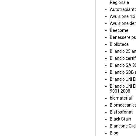
Regionale
Autotrapiant
Avulsione 4.3
Avulsione den
Beecome
Benessere ps
Biblioteca
Bilancio 25 an
Bilancio certi
Bilancio SA 
Bilancio SDB s
Bilancio UNI 
Bilancio UNI 
9001:2008
biomateriali
Biomeccanica
Bisfosfonati
Black Stain
Blancone Clic
Blog