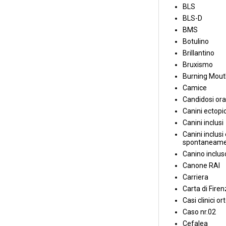
BLS
BLS-D
BMS
Botulino
Brillantino
Bruxismo
Burning Mou
Camice
Candidosi ora
Canini ectopic
Canini inclusi
Canini inclusi 
spontaneame
Canino inclus
Canone RAI
Carriera
Carta di Fire
Casi clinici or
Caso nr.02
Cefalea