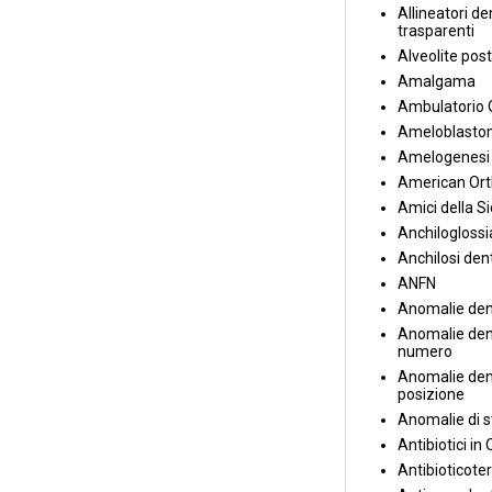
Allineatori de
trasparenti
Alveolite post
Amalgama
Ambulatorio 
Ameloblasto
Amelogenesi 
American Ort
Amici della S
Anchiloglossi
Anchilosi den
ANFN
Anomalie den
Anomalie dent
numero
Anomalie dent
posizione
Anomalie di s
Antibiotici in
Antibioticote