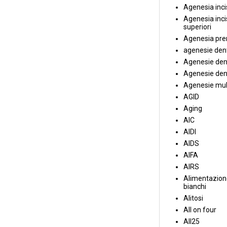
Agenesia incis
Agenesia incis
superiori
Agenesia pre
agenesie dent
Agenesie dent
Agenesie dent
Agenesie mul
AGID
Aging
AIC
AIDI
AIDS
AIFA
AIRS
Alimentazione
bianchi
Alitosi
All on four
All25