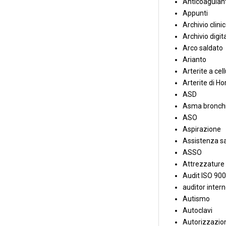
Anticoagulant
Appunti
Archivio clini
Archivio digit
Arco saldato
Arianto
Arterite a cell
Arterite di Ho
ASD
Asma bronchi
ASO
Aspirazione
Assistenza sa
ASSO
Attrezzature
Audit ISO 90
auditor inter
Autismo
Autoclavi
Autorizzazion