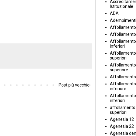
Accreditame
Istituzionale
ADA
Adempiment
Affollamento
Affollamento
Affollamento 
inferiori
Affollamento 
superiori
Affollamento
superiore
Affollamento
Affollamento
Post più vecchio
inferiore
Affollamento 
inferiori
affollamento i
superiori
Agenesia 12
Agenesia 22
Agenesia den