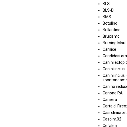
BLS
BLS-D
BMS
Botulino
Brillantino
Bruxismo
Burning Mou
Camice
Candidosi ora
Canini ectopic
Canini inclusi
Canini inclusi 
spontaneame
Canino inclus
Canone RAI
Carriera
Carta di Fire
Casi clinici or
Caso nr.02
Cefalea