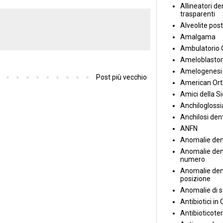
Allineatori de
trasparenti
Alveolite post
Amalgama
Ambulatorio 
Ameloblasto
Amelogenesi 
Post più vecchio
American Ort
Amici della S
Anchiloglossi
Anchilosi den
ANFN
Anomalie den
Anomalie dent
numero
Anomalie dent
posizione
Anomalie di s
Antibiotici in
Antibioticote