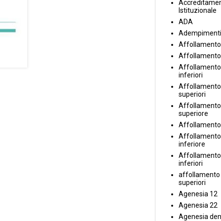
Accreditame
Istituzionale
ADA
Adempiment
Affollamento
Affollamento
Affollamento 
inferiori
Affollamento 
superiori
Affollamento
superiore
Affollamento
Affollamento
inferiore
Affollamento 
inferiori
affollamento i
superiori
Agenesia 12
Agenesia 22
Agenesia den