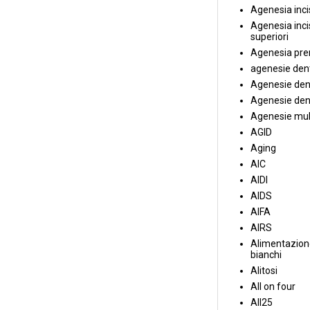
Agenesia incis
Agenesia incis
superiori
Agenesia pre
agenesie dent
Agenesie dent
Agenesie dent
Agenesie mul
AGID
Aging
AIC
AIDI
AIDS
AIFA
AIRS
Alimentazione
bianchi
Alitosi
All on four
All25