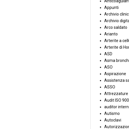
Anticoagulant
Appunti
Archivio clini
Archivio digit
Arco saldato
Arianto
Arterite a cell
Arterite di Ho
ASD
Asma bronchi
ASO
Aspirazione
Assistenza sa
ASSO
Attrezzature
Audit ISO 90
auditor inter
Autismo
Autoclavi
Autorizzazion