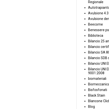
Regionale
Autotrapiant
Avulsione 4.3
Avulsione den
Beecome
Benessere ps
Biblioteca
Bilancio 25 an
Bilancio certi
Bilancio SA 
Bilancio SDB s
Bilancio UNI 
Bilancio UNI 
9001:2008
biomateriali
Biomeccanica
Bisfosfonati
Black Stain
Blancone Clic
Blog