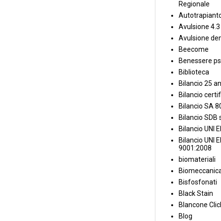
Regionale
Autotrapiant
Avulsione 4.3
Avulsione den
Beecome
Benessere ps
Biblioteca
Bilancio 25 an
Bilancio certi
Bilancio SA 
Bilancio SDB s
Bilancio UNI 
Bilancio UNI 
9001:2008
biomateriali
Biomeccanica
Bisfosfonati
Black Stain
Blancone Clic
Blog