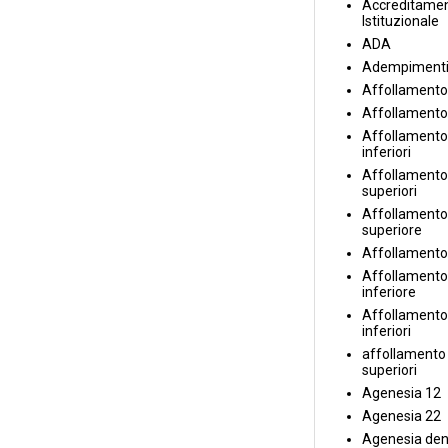
Accreditame
Istituzionale
ADA
Adempiment
Affollamento
Affollamento
Affollamento 
inferiori
Affollamento 
superiori
Affollamento
superiore
Affollamento
Affollamento
inferiore
Affollamento 
inferiori
affollamento i
superiori
Agenesia 12
Agenesia 22
Agenesia den