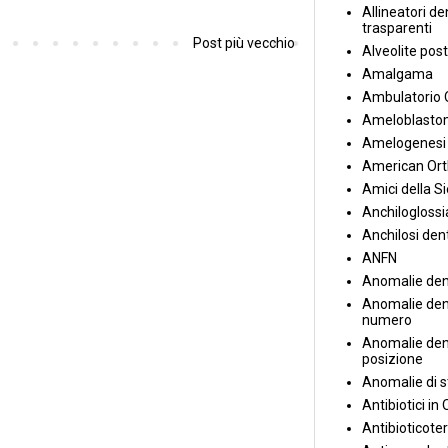
Allineatori de
trasparenti
Post più vecchio
Alveolite post
Amalgama
Ambulatorio 
Ameloblasto
Amelogenesi 
American Ort
Amici della S
Anchiloglossi
Anchilosi den
ANFN
Anomalie den
Anomalie dent
numero
Anomalie dent
posizione
Anomalie di s
Antibiotici in
Antibioticote