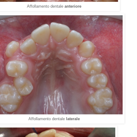
Affollamento dentale
anteriore
Affollamento dentale
laterale