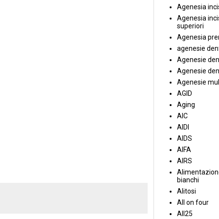
Agenesia incis
Agenesia incis
superiori
Agenesia pre
agenesie dent
Agenesie dent
Agenesie dent
Agenesie mul
AGID
Aging
AIC
AIDI
AIDS
AIFA
AIRS
Alimentazione
bianchi
Alitosi
All on four
All25