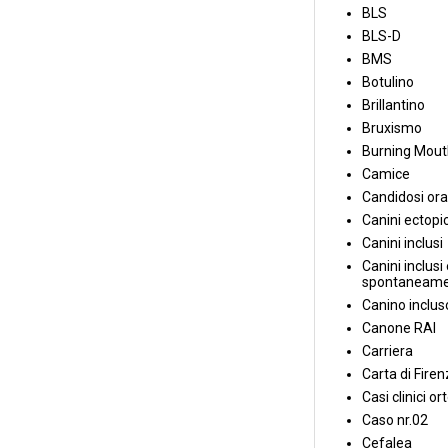
BLS
BLS-D
BMS
Botulino
Brillantino
Bruxismo
Burning Mou
Camice
Candidosi ora
Canini ectopic
Canini inclusi
Canini inclusi 
spontaneame
Canino inclus
Canone RAI
Carriera
Carta di Fire
Casi clinici or
Caso nr.02
Cefalea