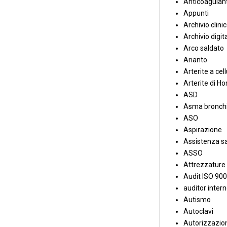
Anticoagulant
Appunti
Archivio clini
Archivio digit
Arco saldato
Arianto
Arterite a cell
Arterite di Ho
ASD
Asma bronchi
ASO
Aspirazione
Assistenza sa
ASSO
Attrezzature
Audit ISO 90
auditor inter
Autismo
Autoclavi
Autorizzazion