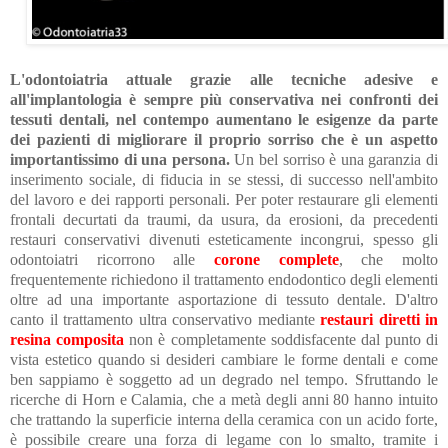
L'odontoiatria attuale grazie alle tecniche adesive e
all'implantologia è sempre più conservativa nei confronti dei
tessuti dentali, nel contempo aumentano le esigenze da parte
dei pazienti di migliorare il proprio sorriso che è un aspetto
importantissimo di una persona.
Un bel sorriso è una garanzia di
inserimento sociale, di fiducia in se stessi, di successo nell'ambito
del lavoro e dei rapporti personali.
Per poter restaurare gli elementi
frontali decurtati da traumi, da usura, da erosioni, da precedenti
restauri conservativi divenuti esteticamente incongrui, spesso gli
odontoiatri ricorrono alle
corone complete
, che molto
frequentemente richiedono il trattamento endodontico degli elementi
oltre ad una importante asportazione di tessuto dentale.
D'altro
canto il trattamento ultra conservativo mediante
restauri diretti in
resina composita
non è completamente soddisfacente dal punto di
vista estetico quando si desideri cambiare le forme dentali e come
ben sappiamo è soggetto ad un degrado nel tempo.
Sfruttando le
ricerche di Horn e Calamia, che a metà degli anni 80 hanno intuito
che trattando la superficie interna della ceramica con un acido forte,
è possibile creare una forza di legame con lo smalto, tramite i