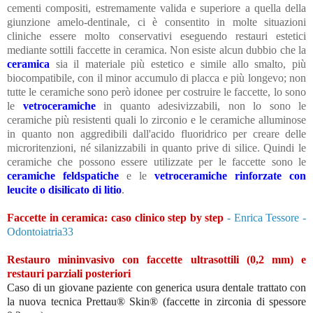
cementi compositi, estremamente valida e superiore a quella della
giunzione amelo-dentinale, ci è consentito in molte situazioni
cliniche essere molto conservativi eseguendo restauri estetici
mediante sottili faccette in ceramica.
Non esiste alcun dubbio che la
ceramica
sia il materiale più estetico e simile allo smalto, più
biocompatibile, con il minor accumulo di placca e più longevo; non
tutte le ceramiche sono però idonee per costruire le faccette, lo sono
le
vetroceramiche
in quanto adesivizzabili, non lo sono le
ceramiche più resistenti quali lo zirconio e le ceramiche alluminose
in quanto non aggredibili dall'acido fluoridrico per creare delle
microritenzioni, né silanizzabili in quanto prive di silice.
Quindi le
ceramiche che possono essere utilizzate per le faccette sono le
ceramiche feldspatiche
e le
vetroceramiche rinforzate con
leucite o disilicato di litio
.
Faccette in ceramica: caso clinico step by step
- Enrica Tessore
-
Odontoiatria33
Restauro mininvasivo con faccette ultrasottili (0,2 mm) e
restauri parziali posteriori
Caso di un giovane paziente con generica usura dentale trattato con
la nuova tecnica Prettau® Skin® (faccette in zirconia di spessore