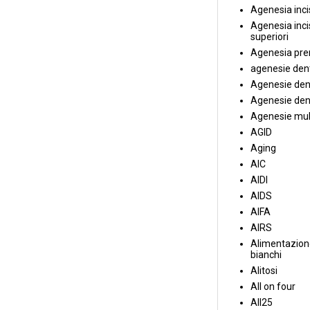
Agenesia incis
Agenesia incis
superiori
Agenesia pre
agenesie dent
Agenesie dent
Agenesie dent
Agenesie mul
AGID
Aging
AIC
AIDI
AIDS
AIFA
AIRS
Alimentazione
bianchi
Alitosi
All on four
All25