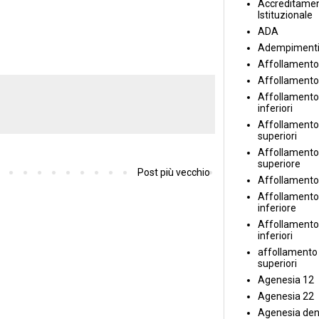
Accreditame
Istituzionale
ADA
Adempiment
Affollamento
Affollamento
Affollamento 
inferiori
Affollamento 
superiori
Affollamento
superiore
Post più vecchio
Affollamento
Affollamento
inferiore
Affollamento 
inferiori
affollamento i
superiori
Agenesia 12
Agenesia 22
Agenesia den