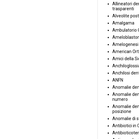
Allineatori de
trasparenti
Alveolite post
Amalgama
Ambulatorio 
Ameloblasto
Amelogenesi 
American Ort
Amici della S
Anchiloglossi
Anchilosi den
ANFN
Anomalie den
Anomalie dent
numero
Anomalie dent
posizione
Anomalie di s
Antibiotici in
Antibioticote