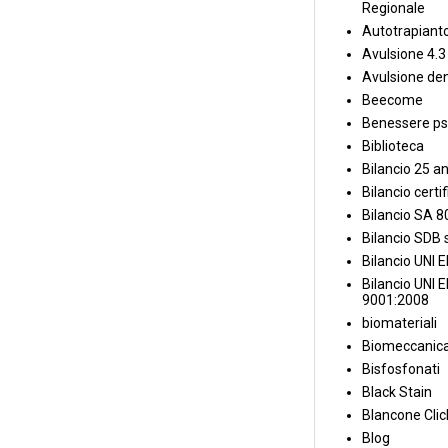
Regionale
Autotrapiant
Avulsione 4.3
Avulsione den
Beecome
Benessere ps
Biblioteca
Bilancio 25 an
Bilancio certi
Bilancio SA 
Bilancio SDB s
Bilancio UNI 
Bilancio UNI 
9001:2008
biomateriali
Biomeccanica
Bisfosfonati
Black Stain
Blancone Clic
Blog