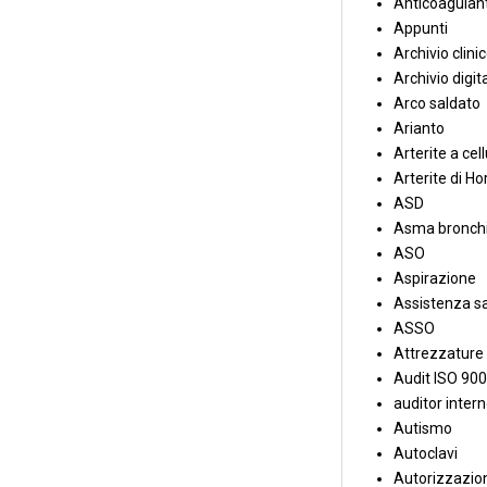
Anticoagulant
Appunti
Archivio clini
Archivio digit
Arco saldato
Arianto
Arterite a cell
Arterite di Ho
ASD
Asma bronchi
ASO
Aspirazione
Assistenza sa
ASSO
Attrezzature
Audit ISO 90
auditor inter
Autismo
Autoclavi
Autorizzazion