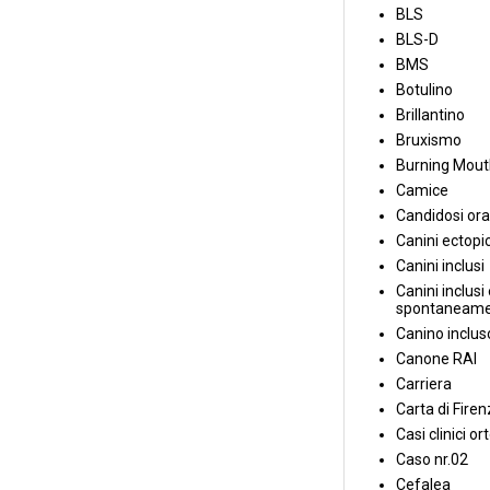
BLS
BLS-D
BMS
Botulino
Brillantino
Bruxismo
Burning Mou
Camice
Candidosi ora
Canini ectopic
Canini inclusi
Canini inclusi 
spontaneame
Canino inclus
Canone RAI
Carriera
Carta di Fire
Casi clinici or
Caso nr.02
Cefalea