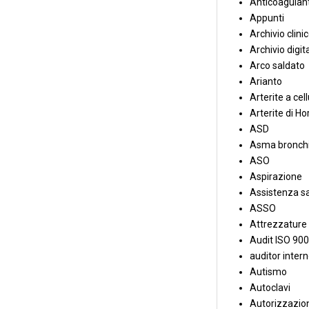
Anticoagulant
Appunti
Archivio clini
Archivio digit
Arco saldato
Arianto
Arterite a cell
Arterite di Ho
ASD
Asma bronchi
ASO
Aspirazione
Assistenza sa
ASSO
Attrezzature
Audit ISO 90
auditor inter
Autismo
Autoclavi
Autorizzazion