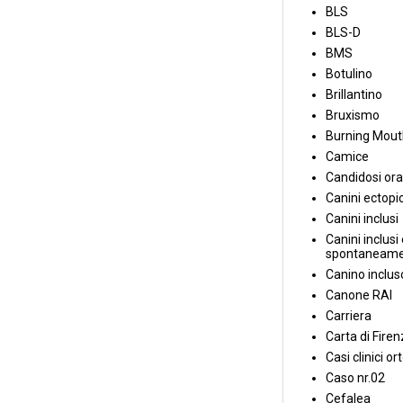
BLS
BLS-D
BMS
Botulino
Brillantino
Bruxismo
Burning Mou
Camice
Candidosi ora
Canini ectopic
Canini inclusi
Canini inclusi 
spontaneame
Canino inclus
Canone RAI
Carriera
Carta di Fire
Casi clinici or
Caso nr.02
Cefalea