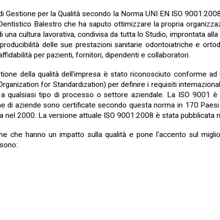
i Gestione per la Qualità secondo la Norma UNI EN ISO 9001:2008. L
 Dentistico Balestro che ha saputo ottimizzare la propria organizzaz
na cultura lavorativa, condivisa da tutta lo Studio, improntata alla p
riproducibilità delle sue prestazioni sanitarie odontoiatriche e or
fidabilità per pazienti, fornitori, dipendenti e collaboratori.
tione della qualità dell'impresa è stato riconosciuto conforme ad 
anization for Standardization) per definire i requisiti internazionali r
i a qualsiasi tipo di processo o settore aziendale. La ISO 9001 è 
ione di aziende sono certificate secondo questa norma in 170 Paesi 
a nel 2000. La versione attuale ISO 9001:2008 è stata pubblicata
one che hanno un impatto sulla qualità e pone l'accento sul migl
 sono: