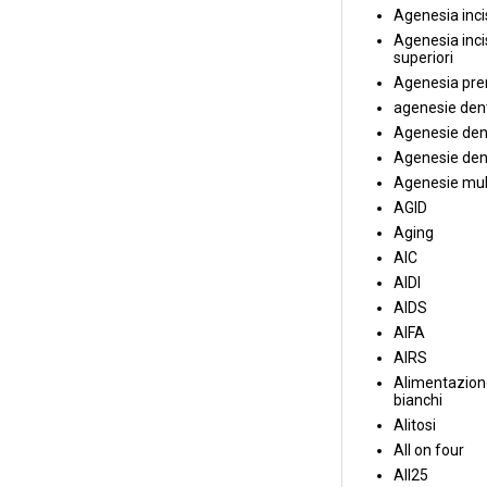
Agenesia incis
Agenesia incis
superiori
Agenesia pre
agenesie dent
Agenesie dent
Agenesie dent
Agenesie mul
AGID
Aging
AIC
AIDI
AIDS
AIFA
AIRS
Alimentazione
bianchi
Alitosi
All on four
All25