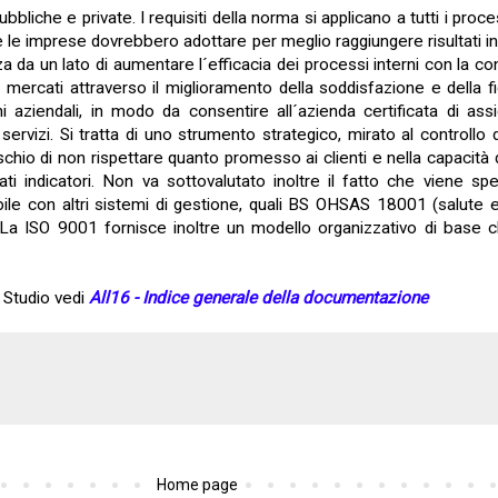
bbliche e private. I requisiti della norma si applicano a tutti i proc
he le imprese dovrebbero adottare per meglio raggiungere risultati i
a da un lato di aumentare l´efficacia dei processi interni con la co
 mercati attraverso il miglioramento della soddisfazione e della fid
 aziendali, in modo da consentire all´azienda certificata di assic
rvizi. Si tratta di uno strumento strategico, mirato al controllo de
ischio di non rispettare quanto promesso ai clienti e nella capacità 
ati indicatori. Non va sottovalutato inoltre il fatto che viene sp
bile con altri sistemi di gestione, quali BS OHSAS 18001 (salute 
 La ISO 9001 fornisce inoltre un modello organizzativo di base 
 Studio vedi
All16 - Indice generale della documentazione
Home page