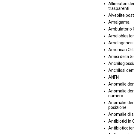
Allineatori de
trasparenti
Alveolite post
Amalgama
Ambulatorio 
Ameloblasto
Amelogenesi 
American Ort
Amici della S
Anchiloglossi
Anchilosi den
ANFN
Anomalie den
Anomalie dent
numero
Anomalie dent
posizione
Anomalie di s
Antibiotici in
Antibioticote