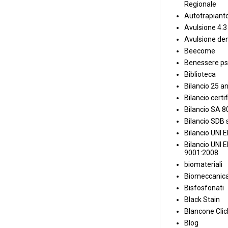
Regionale
Autotrapiant
Avulsione 4.3
Avulsione den
Beecome
Benessere ps
Biblioteca
Bilancio 25 an
Bilancio certi
Bilancio SA 
Bilancio SDB s
Bilancio UNI 
Bilancio UNI 
9001:2008
biomateriali
Biomeccanica
Bisfosfonati
Black Stain
Blancone Clic
Blog