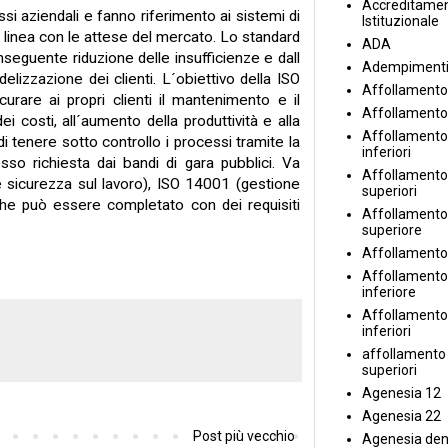
Accreditame
essi aziendali e fanno riferimento ai sistemi di
Istituzionale
n linea con le attese del mercato. Lo standard
ADA
nseguente riduzione delle insufficienze e dall
Adempiment
elizzazione dei clienti. L´obiettivo della ISO
Affollamento
urare ai propri clienti il mantenimento e il
Affollamento
i costi, all´aumento della produttività e alla
Affollamento 
di tenere sotto controllo i processi tramite la
inferiori
esso richiesta dai bandi di gara pubblici. Va
Affollamento 
e sicurezza sul lavoro), ISO 14001 (gestione
superiori
che può essere completato con dei requisiti
Affollamento
superiore
Affollamento
Affollamento
inferiore
Affollamento 
inferiori
affollamento i
superiori
Agenesia 12
Agenesia 22
Post più vecchio
Agenesia den