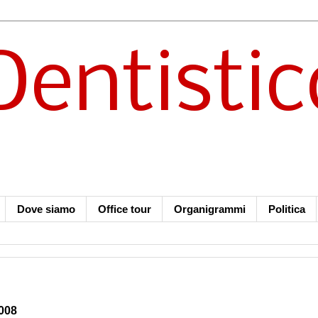
Dentistic
Dove siamo
Office tour
Organigrammi
Politica
008