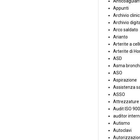
Anticoagulant
Appunti
Archivio clini
Archivio digit
Arco saldato
Arianto
Arterite a cell
Arterite di Ho
ASD
Asma bronchi
ASO
Aspirazione
Assistenza sa
ASSO
Attrezzature
Audit ISO 90
auditor inter
Autismo
Autoclavi
Autorizzazion