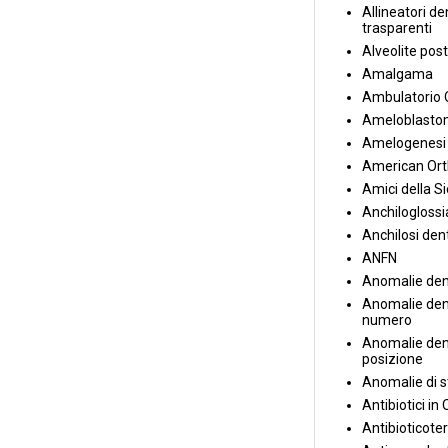
Allineatori de
trasparenti
Alveolite post
Amalgama
Ambulatorio 
Ameloblasto
Amelogenesi 
American Ort
Amici della S
Anchiloglossi
Anchilosi den
ANFN
Anomalie den
Anomalie dent
numero
Anomalie dent
posizione
Anomalie di s
Antibiotici in
Antibioticote