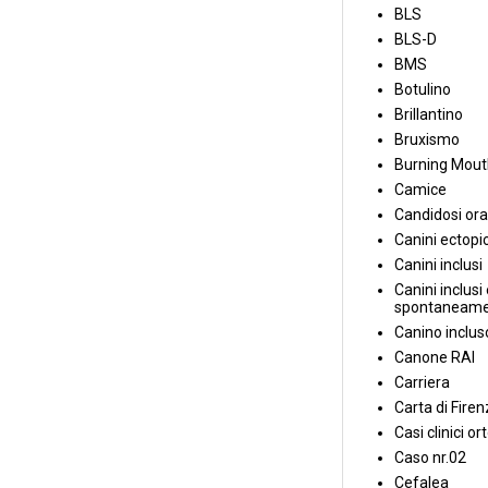
BLS
BLS-D
BMS
Botulino
Brillantino
Bruxismo
Burning Mou
Camice
Candidosi ora
Canini ectopic
Canini inclusi
Canini inclusi 
spontaneame
Canino inclus
Canone RAI
Carriera
Carta di Fire
Casi clinici or
Caso nr.02
Cefalea