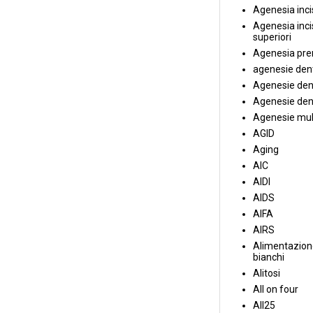
Agenesia incis
Agenesia incis
superiori
Agenesia pre
agenesie dent
Agenesie dent
Agenesie dent
Agenesie mul
AGID
Aging
AIC
AIDI
AIDS
AIFA
AIRS
Alimentazione
bianchi
Alitosi
All on four
All25