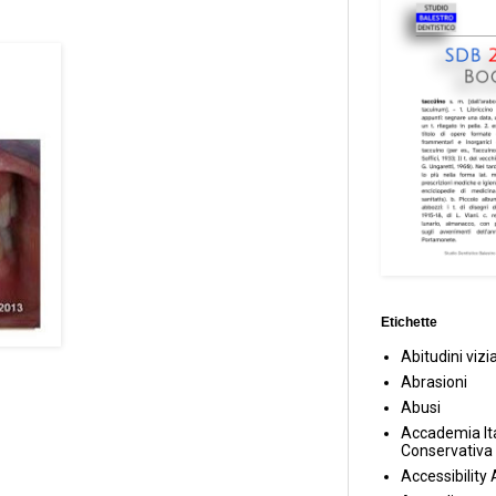
Etichette
Abitudini vizi
Abrasioni
Abusi
Accademia Ita
Conservativa
Accessibility