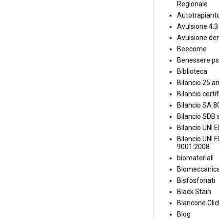
Regionale
Autotrapiant
Avulsione 4.3
Avulsione den
Beecome
Benessere ps
Biblioteca
Bilancio 25 an
Bilancio certi
Bilancio SA 
Bilancio SDB s
Bilancio UNI 
Bilancio UNI 
9001:2008
biomateriali
Biomeccanica
Bisfosfonati
Black Stain
Blancone Clic
Blog