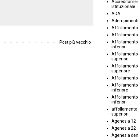
Accreditame
Istituzionale
ADA
Adempiment
Affollamento
Affollamento
Affollamento 
Post più vecchio
inferiori
Affollamento 
superiori
Affollamento
superiore
Affollamento
Affollamento
inferiore
Affollamento 
inferiori
affollamento i
superiori
Agenesia 12
Agenesia 22
Agenesia den