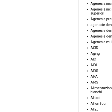
Agenesia incis
Agenesia incis
superiori
Agenesia pre
agenesie dent
Agenesie dent
Agenesie dent
Agenesie mul
AGID
Aging
AIC
AIDI
AIDS
AIFA
AIRS
Alimentazione
bianchi
Alitosi
All on four
All25