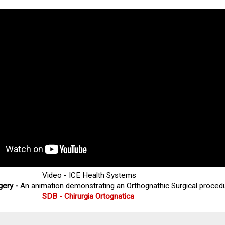
Video
-
ICE Health Systems
gery -
An animation demonstrating an Orthognathic Surgical procedu
SDB - Chirurgia Ortognatica