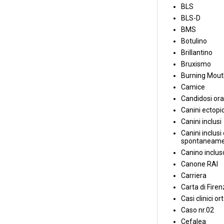
BLS
BLS-D
BMS
Botulino
Brillantino
Bruxismo
Burning Mou
Camice
Candidosi ora
Canini ectopic
Canini inclusi
Canini inclusi 
spontaneame
Canino inclus
Canone RAI
Carriera
Carta di Fire
Casi clinici or
Caso nr.02
Cefalea