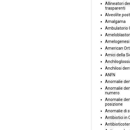
Allineatori de
trasparenti
Alveolite post
Amalgama
Ambulatorio 
Ameloblasto
Amelogenesi 
American Ort
Amici della S
Anchiloglossi
Anchilosi den
ANFN
Anomalie den
Anomalie dent
numero
Anomalie dent
posizione
Anomalie di s
Antibiotici in
Antibioticote