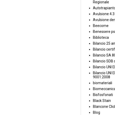
Regionale
Autotrapiant
Avulsione 4.3
Avulsione den
Beecome
Benessere ps
Biblioteca
Bilancio 25 an
Bilancio certi
Bilancio SA 
Bilancio SDB s
Bilancio UNI 
Bilancio UNI 
9001:2008
biomateriali
Biomeccanica
Bisfosfonati
Black Stain
Blancone Clic
Blog