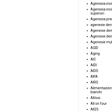
Agenesia incis
Agenesia incis
superiori
Agenesia pre
agenesie dent
Agenesie dent
Agenesie dent
Agenesie mul
AGID
Aging
AIC
AIDI
AIDS
AIFA
AIRS
Alimentazione
bianchi
Alitosi
All on four
All25