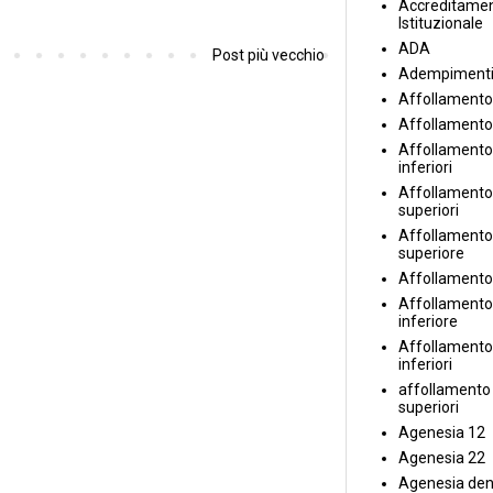
Accreditame
Istituzionale
ADA
Post più vecchio
Adempiment
Affollamento
Affollamento
Affollamento 
inferiori
Affollamento 
superiori
Affollamento
superiore
Affollamento
Affollamento
inferiore
Affollamento 
inferiori
affollamento i
superiori
Agenesia 12
Agenesia 22
Agenesia den