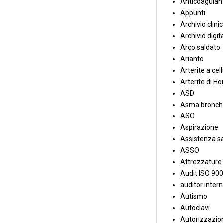
Anticoagulant
Appunti
Archivio clini
Archivio digit
Arco saldato
Arianto
Arterite a cell
Arterite di Ho
ASD
Asma bronchi
ASO
Aspirazione
Assistenza sa
ASSO
Attrezzature
Audit ISO 90
auditor inter
Autismo
Autoclavi
Autorizzazion