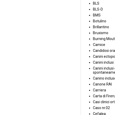
BLS
BLS-D
BMS
Botulino
Brillantino
Bruxismo
Burning Mou
Camice
Candidosi ora
Canini ectopic
Canini inclusi
Canini inclusi 
spontaneame
Canino inclus
Canone RAI
Carriera
Carta di Fire
Casi clinici or
Caso nr.02
Cefalea