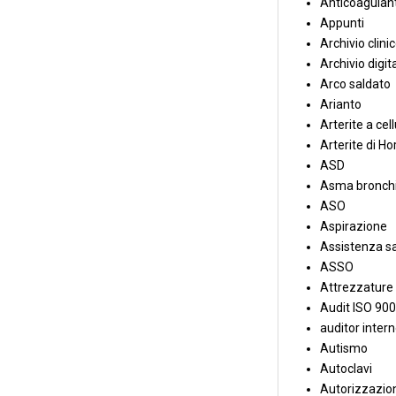
Anticoagulant
Appunti
Archivio clini
Archivio digit
Arco saldato
Arianto
Arterite a cell
Arterite di Ho
ASD
Asma bronchi
ASO
Aspirazione
Assistenza sa
ASSO
Attrezzature
Audit ISO 90
auditor inter
Autismo
Autoclavi
Autorizzazion