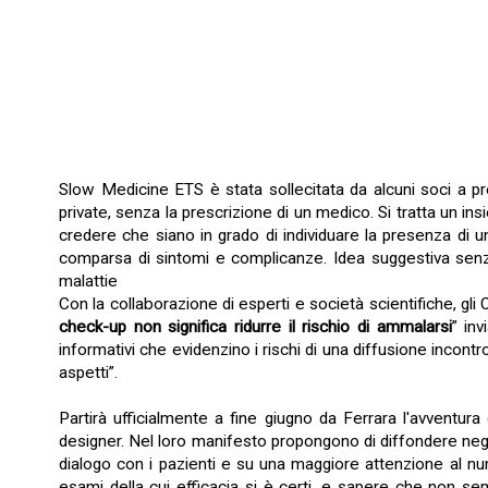
Slow Medicine ETS è stata sollecitata da alcuni soci a pre
private, senza la prescrizione di un medico. Si tratta un i
credere che siano in grado di individuare la presenza di u
comparsa di sintomi e complicanze. Idea suggestiva senza
malattie
Con la collaborazione di esperti e società scientifiche, gl
check-up non significa ridurre il rischio di ammalarsi
” inv
informativi che evidenzino i rischi di una diffusione incontro
aspetti”.
Partirà ufficialmente a fine giugno da Ferrara l'avventur
designer. Nel loro manifesto propongono di diffondere negli
dialogo con i pazienti e su una maggiore attenzione al nu
esami della cui efficacia si è certi, e sapere che non sem