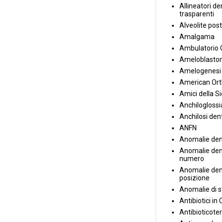
Allineatori de
trasparenti
Alveolite post
Amalgama
Ambulatorio 
Ameloblasto
Amelogenesi 
American Ort
Amici della S
Anchiloglossi
Anchilosi den
ANFN
Anomalie den
Anomalie dent
numero
Anomalie dent
posizione
Anomalie di s
Antibiotici in
Antibioticote