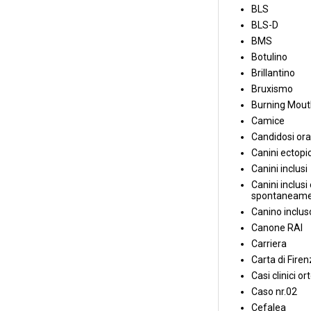
BLS
BLS-D
BMS
Botulino
Brillantino
Bruxismo
Burning Mou
Camice
Candidosi ora
Canini ectopic
Canini inclusi
Canini inclusi 
spontaneame
Canino inclus
Canone RAI
Carriera
Carta di Fire
Casi clinici or
Caso nr.02
Cefalea