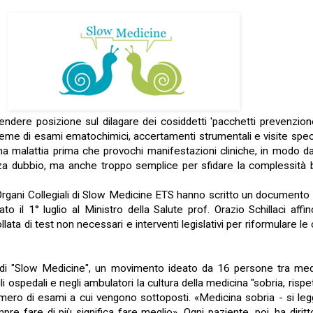
ndere posizione sul dilagare dei cosiddetti 'pacchetti prevenzione
nsieme di esami ematochimici, accertamenti strumentali e visite spec
na malattia prima che provochi manifestazioni cliniche, in modo da
 dubbio, ma anche troppo semplice per sfidare la complessità bio
i Organi Collegiali di Slow Medicine ETS hanno scritto un documento 
iato il 1° luglio al Ministro della Salute prof. Orazio Schillaci af
llata di test non necessari e interventi legislativi per riformulare l
a di "Slow Medicine", un movimento ideato da 16 persone tra medici
 ospedali e negli ambulatori la cultura della medicina "sobria, risp
mero di esami a cui vengono sottoposti. «Medicina sobria - si legg
pre fare di più significa fare meglio». Ogni paziente, poi, ha diri