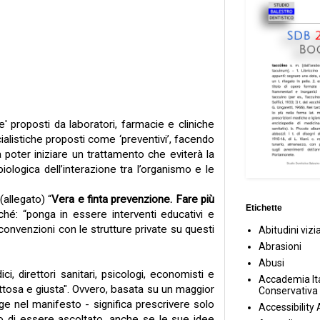
' proposti da laboratori, farmacie e cliniche
ialistiche proposti come ‘preventivi’, facendo
 poter iniziare un trattamento che eviterà la
logica dell’interazione tra l’organismo e le
(
allegato
) “
Vera e finta prevenzione. Fare più
Etichette
finché: “ponga in essere interventi educativi e
e convenzioni con le strutture private su questi
Abitudini vizi
Abrasioni
Abusi
, direttori sanitari, psicologi, economisti e
Accademia Ita
ettosa e giusta". Ovvero, basata su un maggior
Conservativa
e nel manifesto - significa prescrivere solo
Accessibility
tto di essere ascoltato, anche se le sue idee