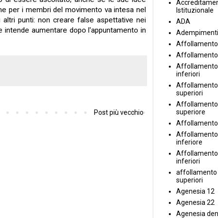
Accreditame
 che per i membri del movimento va intesa nel
Istituzionale
 altri punti: non creare false aspettative nei
ADA
, che intende aumentare dopo l'appuntamento in
Adempiment
Affollamento
Affollamento
Affollamento 
inferiori
Affollamento 
superiori
Affollamento
superiore
Post più vecchio
Affollamento
Affollamento
inferiore
Affollamento 
inferiori
affollamento i
superiori
Agenesia 12
Agenesia 22
Agenesia den