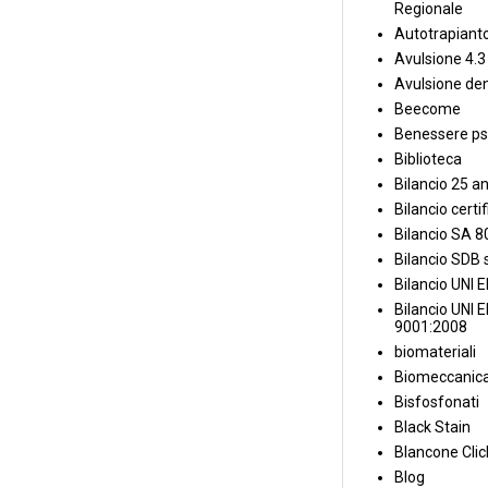
Regionale
Autotrapiant
Avulsione 4.3
Avulsione den
Beecome
Benessere ps
Biblioteca
Bilancio 25 an
Bilancio certi
Bilancio SA 
Bilancio SDB s
Bilancio UNI 
Bilancio UNI 
9001:2008
biomateriali
Biomeccanica
Bisfosfonati
Black Stain
Blancone Clic
Blog