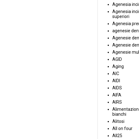
Agenesia incis
Agenesia incis
superiori
Agenesia pre
agenesie dent
Agenesie dent
Agenesie dent
Agenesie mul
AGID
Aging
AIC
AIDI
AIDS
AIFA
AIRS
Alimentazione
bianchi
Alitosi
All on four
All25