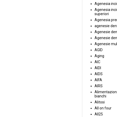
Agenesia incis
Agenesia incis
superiori
Agenesia pre
agenesie dent
Agenesie dent
Agenesie dent
Agenesie mul
AGID
Aging
AIC
AIDI
AIDS
AIFA
AIRS
Alimentazione
bianchi
Alitosi
All on four
All25