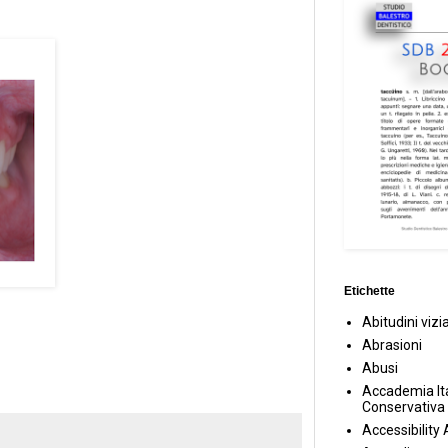
Etichette
Abitudini vizi
Abrasioni
Abusi
Accademia Ita
Conservativa
Accessibility