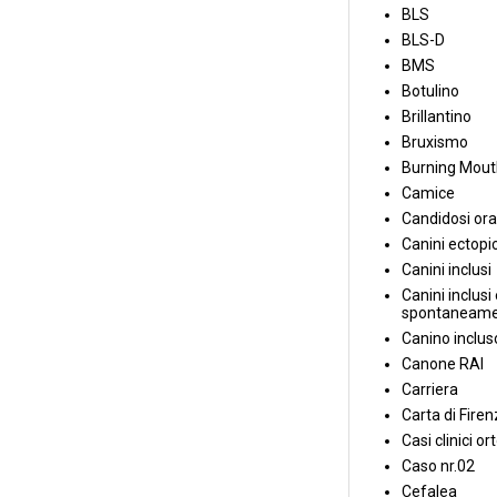
BLS
BLS-D
BMS
Botulino
Brillantino
Bruxismo
Burning Mou
Camice
Candidosi ora
Canini ectopic
Canini inclusi
Canini inclusi 
spontaneame
Canino inclus
Canone RAI
Carriera
Carta di Fire
Casi clinici or
Caso nr.02
Cefalea