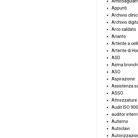
Anticoagulant
Appunti
Archivio clini
Archivio digit
Arco saldato
Arianto
Arterite a cell
Arterite di Ho
ASD
Asma bronchi
ASO
Aspirazione
Assistenza sa
ASSO
Attrezzature
Audit ISO 90
auditor inter
Autismo
Autoclavi
Autorizzazion