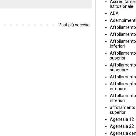
Accreditame
Istituzionale
ADA
Adempiment
Post più vecchio
Affollamento
Affollamento
Affollamento 
inferiori
Affollamento 
superiori
Affollamento
superiore
Affollamento
Affollamento
inferiore
Affollamento 
inferiori
affollamento i
superiori
Agenesia 12
Agenesia 22
Agenesia den