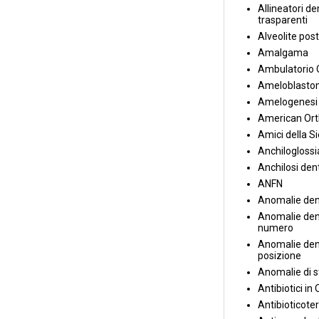
Allineatori de
trasparenti
Alveolite post
Amalgama
Ambulatorio 
Ameloblasto
Amelogenesi 
American Ort
Amici della S
Anchiloglossi
Anchilosi den
ANFN
Anomalie den
Anomalie dent
numero
Anomalie dent
posizione
Anomalie di s
Antibiotici in
Antibioticote