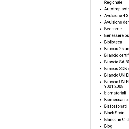
Regionale
Autotrapiant
Avulsione 4.3
Avulsione den
Beecome
Benessere ps
Biblioteca
Bilancio 25 an
Bilancio certi
Bilancio SA 
Bilancio SDB s
Bilancio UNI 
Bilancio UNI 
9001:2008
biomateriali
Biomeccanica
Bisfosfonati
Black Stain
Blancone Clic
Blog