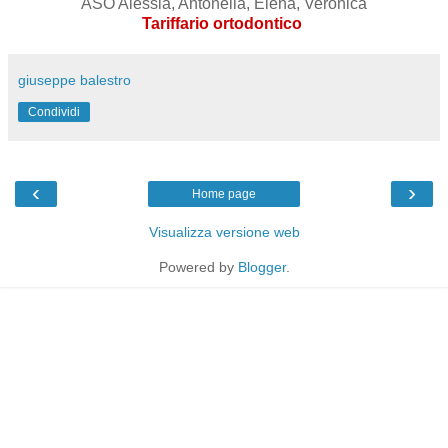
ASO Alessia, Antonella, Elena, Veronica
Tariffario ortodontico
giuseppe balestro
Condividi
‹
›
Home page
Visualizza versione web
Powered by
Blogger
.