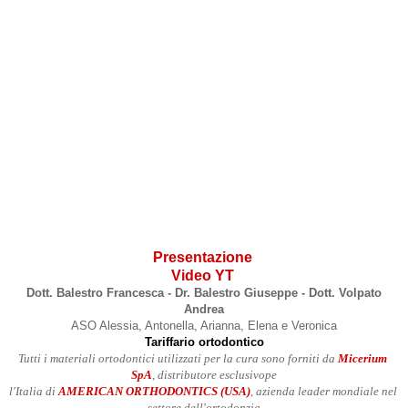
Presentazione
Video YT
Dott. Balestro Francesca - Dr. Balestro Giuseppe - Dott. Volpato
Andrea
ASO Alessia, Antonella, Arianna, Elena e Veronica
Tariffario ortodontico
Tutti i materiali ortodontici utilizzati per la cura sono forniti da 
Micerium 
SpA
, distributore esclusivo
pe
l'Italia di 
AMERICAN ORTHODONTI
CS
 (USA)
, azienda leader mondiale nel 
settore dell'ortodonzia